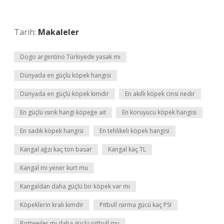
Tarih:
Makaleler
Dogo argentino Türkiyede yasak mı
Dünyada en güçlü köpek hangisi
Dünyada en güçlü köpek kimdir
En akıllı köpek cinsi nedir
En güçlü ısırık hangi köpeğe ait
En koruyucu köpek hangisi
En sadık köpek hangisi
En tehlikeli köpek hangisi
Kangal ağzı kaç ton basar
Kangal kaç TL
Kangal mı yener kurt mu
Kangaldan daha güçlü bir köpek var mı
Köpeklerin kralı kimdir
Pitbull ısırma gücü kaç PSI
Rottweiler mı daha güçlü pitbull mu