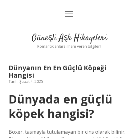
menüyü
Anasayfa
aç
Gizlilik Politikası
Güneşli Aşk Hikayeleri
Yasal Uyarı
Romantik anlara ilham veren bilgiler!
Hakkımızda
Dünyanın En En Güçlü Köpeği
Hangisi
Tarih: Şubat 4, 2025
Dünyada en güçlü
köpek hangisi?
Boxer, tasmayla tutulamayan bir cins olarak bilinir.