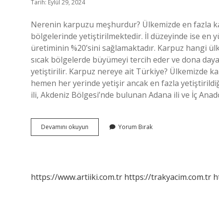
Tarih: Eylül 29, 2024
Nerenin karpuzu meşhurdur? Ülkemizde en fazla 
bölgelerinde yetiştirilmektedir. İl düzeyinde ise en 
üretiminin %20’sini sağlamaktadır. Karpuz hangi ülken
sıcak bölgelerde büyümeyi tercih eder ve dona dayanık
yetiştirilir. Karpuz nereye ait Türkiye? Ülkemizde 
hemen her yerinde yetişir ancak en fazla yetiştiri
ili, Akdeniz Bölgesi’nde bulunan Adana ili ve İç Anad
Karpuz
Devamını okuyun
Yorum Bırak
Hangi
Ülkede
Meşhurdur
https://www.artiiki.com.tr
https://trakyacim.com.tr
h