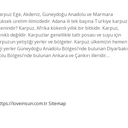
karpuz Ege, Akdeniz, Güneydoğu Anadolu ve Marmara
yüksek üretim ilimizdedir. Adana ili tek başına Türkiye karpuz
indir? Karpuz, Afrika kökenli yıllık bir bitkidir. Karpuz,
lı değildir. Karpuzlar genellikle tatlı posası ve suyu için
karpuzun yetiştiği yerler ve bölgeler. Karpuz ülkemizin hemen
ldiği yerler Güneydoğu Anadolu Bölgesi’nde bulunan Diyarbakı
olu Bölgesi’nde bulunan Ankara ve Çankırı illeridir.…
ttps://loveinsun.com.tr
Sitemap