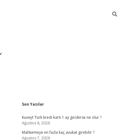
i
Sidebar
Son Yazılar
betci
vdcasino giriş
ilbet casino
ilbet yeni giriş
B
Kuveyt Türk kredi kartı 1 ay gecikirse ne olur ?
Ağustos 8, 2026
Mahkemeye en fazla kaç avukat girebilir ?
Ağustos 7, 2026