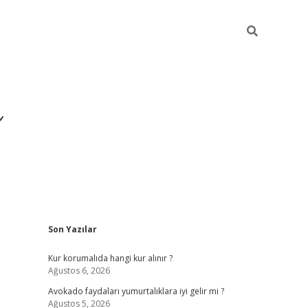
i
Sidebar
Son Yazılar
betci
vdcasino giriş
ilbet casino
ilbet yeni giriş
B
Kur korumalıda hangi kur alınır ?
Ağustos 6, 2026
Avokado faydaları yumurtalıklara iyi gelir mi ?
Ağustos 5, 2026