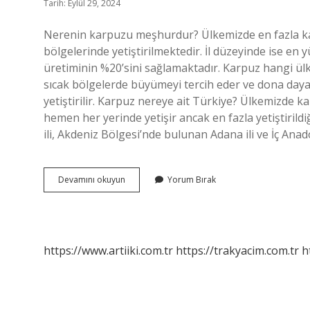
Tarih: Eylül 29, 2024
Nerenin karpuzu meşhurdur? Ülkemizde en fazla 
bölgelerinde yetiştirilmektedir. İl düzeyinde ise en 
üretiminin %20’sini sağlamaktadır. Karpuz hangi ülken
sıcak bölgelerde büyümeyi tercih eder ve dona dayanık
yetiştirilir. Karpuz nereye ait Türkiye? Ülkemizde 
hemen her yerinde yetişir ancak en fazla yetiştiri
ili, Akdeniz Bölgesi’nde bulunan Adana ili ve İç Anad
Karpuz
Devamını okuyun
Yorum Bırak
Hangi
Ülkede
Meşhurdur
https://www.artiiki.com.tr
https://trakyacim.com.tr
h