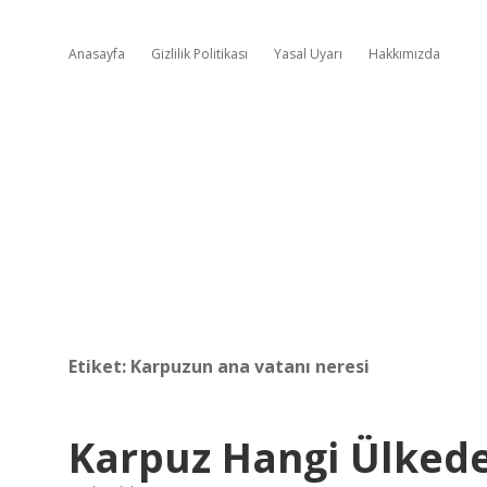
Anasayfa
Gizlilik Politikası
Yasal Uyarı
Hakkımızda
Etiket:
Karpuzun ana vatanı neresi
Karpuz Hangi Ülked