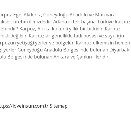
karpuz Ege, Akdeniz, Güneydoğu Anadolu ve Marmara
yüksek üretim ilimizdedir. Adana ili tek başına Türkiye karpuz
indir? Karpuz, Afrika kökenli yıllık bir bitkidir. Karpuz,
lı değildir. Karpuzlar genellikle tatlı posası ve suyu için
karpuzun yetiştiği yerler ve bölgeler. Karpuz ülkemizin hemen
ldiği yerler Güneydoğu Anadolu Bölgesi’nde bulunan Diyarbakı
olu Bölgesi’nde bulunan Ankara ve Çankırı illeridir.…
ttps://loveinsun.com.tr
Sitemap