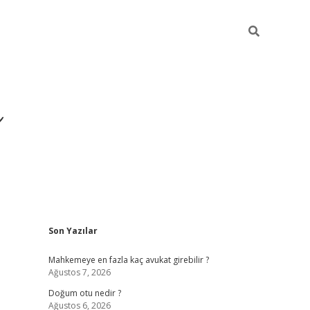
i
Sidebar
Son Yazılar
betci
vdcasino giriş
ilbet casino
ilbet yeni giriş
Mahkemeye en fazla kaç avukat girebilir ?
Ağustos 7, 2026
Doğum otu nedir ?
Ağustos 6, 2026