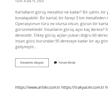
Tarih: Aralık 15, 2024
Kartalların görüş mesafesi ne kadar? Bir şahin, bir
kovalayabilir. Bir kartal, bir fareyi 3 km mesafeden ne
Operasyonun türü ne olursa olsun, gözün bir kartalı
görünmektedir. İnsanların görüş açısı kaç derece? İ
derecedir. Dikey görüş açıları yukarı doğru 60 derece
insan gözü burundan 95 dereceye kadar bir açı göreb
gelişmiştir.…
Kartalların
Devamını okuyun
Yorum Bırak
Görüş
Açısı
Kaç
Derecedir
https://www.artiiki.com.tr
https://trakyacim.com.tr
h