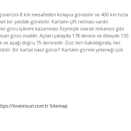
 güvercini 8 km mesafeden kolayca görebilir ve 400 km hızla
t bir şekilde görebilir. Kartalın çift retinası vardır.
n gözü işlevini kazanması fizyolojik olarak imkansız gibi
nsan gözü ovaldir. Açıları yatayda 178 derece ve dikeyde 135
 ve aşağı doğru 75 derecedir. Düz ileri bakıldığında, her
ilir. Bir kartal nasıl görür? Kartalın görme yeteneği çok
ttps://loveinsun.com.tr
Sitemap