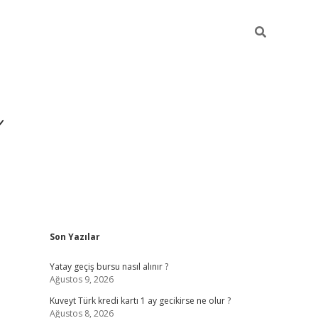
i
Sidebar
Son Yazılar
betci
vdcasino giriş
ilbet casino
ilbet yeni giriş
Betexper
Yatay geçiş bursu nasıl alınır ?
Ağustos 9, 2026
Kuveyt Türk kredi kartı 1 ay gecikirse ne olur ?
Ağustos 8, 2026