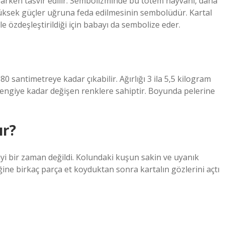
parken tasvir edilir. Sembolizminde bu totem hayvanı, daha
yüksek güçler uğruna feda edilmesinin sembolüdür. Kartal
e özdeşleştirildiği için babayı da sembolize eder.
 santimetreye kadar çıkabilir. Ağırlığı 3 ila 5,5 kilogram
erengiye kadar değişen renklere sahiptir. Boyunda pelerine
ır?
 iyi bir zaman değildi. Kolundaki kuşun sakin ve uyanık
ğine birkaç parça et koyduktan sonra kartalın gözlerini açtı