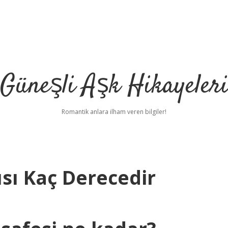
Güneşli Aşk Hikayeler
Romantik anlara ilham veren bilgiler!
ısı Kaç Derecedir