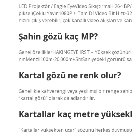
LED Projektör / Eagle EyeVideo SıkıştırmaH.264 
piksel)Çoklu Yayın1080P + Tam D1Video Bit Hızı>3
hızını çıkış verebilir, çok kanallı video akışları ve ka
Şahin gözü kaç MP?
Genel özelliklerHAKINGEYE IRST – Yüksek çözünürlü
nmMenzil100m-20.000m±5mSaniyedeki görüntü sayı
Kartal gözü ne renk olur?
Genellikle kahverengi veya yeşilimsi bir renge sahip
“kartal gözü” olarak da adlandırılır.
Kartallar kaç metre yüksekl
“Kartallar yüksekten uçar” sözünü herkes duymuştur.