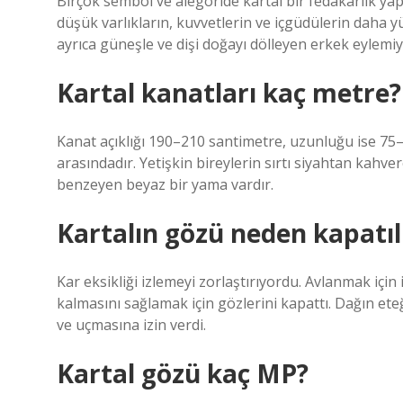
Birçok sembol ve alegoride kartal bir fedakarlık ya
düşük varlıkların, kuvvetlerin ve içgüdülerin daha 
ayrıca güneşle ve dişi doğayı dölleyen erkek eylemiyl
Kartal kanatları kaç metre?
Kanat açıklığı 190–210 santimetre, uzunluğu ise 75–80
arasındadır. Yetişkin bireylerin sırtı siyahtan kahv
benzeyen beyaz bir yama vardır.
Kartalın gözü neden kapatıl
Kar eksikliği izlemeyi zorlaştırıyordu. Avlanmak için
kalmasını sağlamak için gözlerini kapattı. Dağın ete
ve uçmasına izin verdi.
Kartal gözü kaç MP?