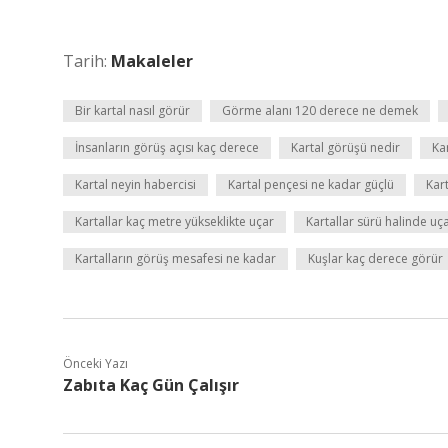
Tarih:
Makaleler
Bir kartal nasıl görür
Görme alanı 120 derece ne demek
İnsanların görüş açısı kaç derece
Kartal görüşü nedir
Ka
Kartal neyin habercisi
Kartal pençesi ne kadar güçlü
Kar
Kartallar kaç metre yükseklikte uçar
Kartallar sürü halinde uç
Kartalların görüş mesafesi ne kadar
Kuşlar kaç derece görür
Önceki Yazı
Zabıta Kaç Gün Çalışır