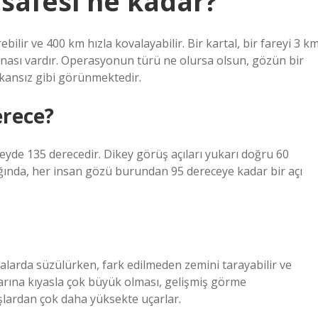
safesi ne kadar?
ilir ve 400 km hızla kovalayabilir. Bir kartal, bir fareyi 3 k
etinası vardır. Operasyonun türü ne olursa olsun, gözün bir
mkansız gibi görünmektedir.
erece?
keyde 135 derecedir. Dikey görüş açıları yukarı doğru 60
dığında, her insan gözü burundan 95 dereceye kadar bir açı
falarda süzülürken, fark edilmeden zemini tarayabilir ve
slarına kıyasla çok büyük olması, gelişmiş görme
uşlardan çok daha yüksekte uçarlar.