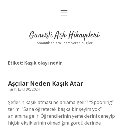
menüyü
Anasayfa
aç
Gizlilik Politikası
Güneşli Aşk Hikayeleri
Yasal Uyarı
Romantik anlara ilham veren bilgiler!
Hakkımızda
Etiket:
Kaşık olayı nedir
Aşçılar Neden Kaşık Atar
Tarih: Eylül 30, 2024
Şeflerin kaşık atması ne anlama gelir? “Spooning”
terimi “Sana öğretecek başka bir şeyim yok”
anlamına gelir. Öğrencilerinin yemeklerini deneyip
hiçbir eksiklerinin olmadığını gördüklerinde