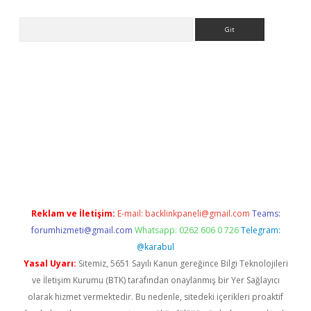
Arama
eni giriş
Betexper giriş adresi güncellendi
betexper.xyz
hilton
Reklam ve İletişim:
E-mail:
backlinkpaneli@gmail.com
Teams:
forumhizmeti@gmail.com
Whatsapp: 0262 606 0 726
Telegram:
@karabul
Yasal Uyarı:
Sitemiz, 5651 Sayılı Kanun gereğince Bilgi Teknolojileri
ve İletişim Kurumu (BTK) tarafından onaylanmış bir Yer Sağlayıcı
olarak hizmet vermektedir. Bu nedenle, sitedeki içerikleri proaktif