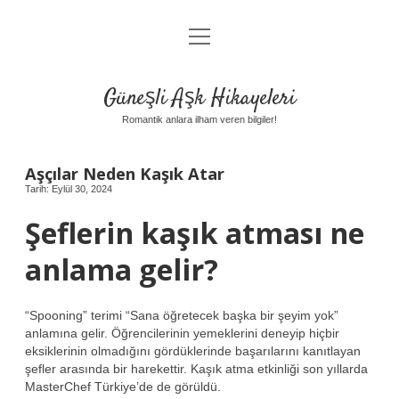
menüyü
Anasayfa
aç
Gizlilik Politikası
Güneşli Aşk Hikayeleri
Yasal Uyarı
Romantik anlara ilham veren bilgiler!
Hakkımızda
Aşçılar Neden Kaşık Atar
Tarih: Eylül 30, 2024
Şeflerin kaşık atması ne
anlama gelir?
“Spooning” terimi “Sana öğretecek başka bir şeyim yok”
anlamına gelir. Öğrencilerinin yemeklerini deneyip hiçbir
eksiklerinin olmadığını gördüklerinde başarılarını kanıtlayan
şefler arasında bir harekettir. Kaşık atma etkinliği son yıllarda
MasterChef Türkiye’de de görüldü.