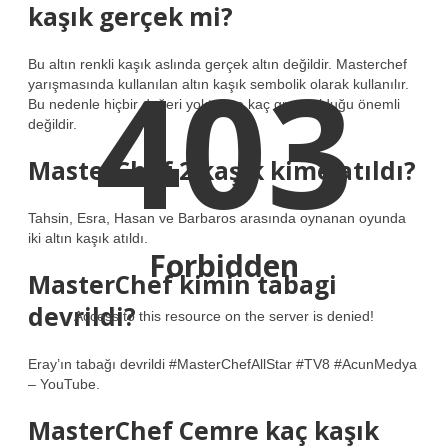
kaşık gerçek mi?
403
Bu altın renkli kaşık aslında gerçek altın değildir. Masterchef
yarışmasında kullanılan altın kaşık sembolik olarak kullanılır.
Bu nedenle hiçbir değeri yoktur ve kaç gram olduğu önemli
değildir.
MasterChef 2 kaşık kime atıldı?
Tahsin, Esra, Hasan ve Barbaros arasında oynanan oyunda
iki altın kaşık atıldı.
Forbidden
MasterChef kimin tabagi
devrildi?
Access to this resource on the server is denied!
Eray’ın tabağı devrildi #MasterChefAllStar #TV8 #AcunMedya
– YouTube.
MasterChef Cemre kaç kaşık