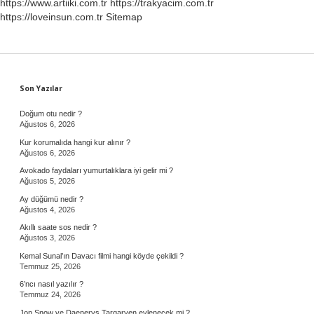
https://www.artiiki.com.tr
https://trakyacim.com.tr
https://loveinsun.com.tr
Sitemap
Sidebar
Son Yazılar
Doğum otu nedir ?
Ağustos 6, 2026
Kur korumalıda hangi kur alınır ?
Ağustos 6, 2026
Avokado faydaları yumurtalıklara iyi gelir mi ?
Ağustos 5, 2026
Ay düğümü nedir ?
Ağustos 4, 2026
Akıllı saate sos nedir ?
Ağustos 3, 2026
Kemal Sunal’ın Davacı filmi hangi köyde çekildi ?
Temmuz 25, 2026
6’ncı nasıl yazılır ?
Temmuz 24, 2026
Jon Snow ve Daenerys Targaryen evlenecek mi ?