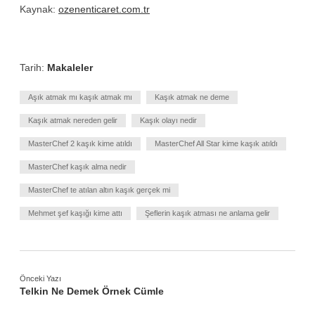
Kaynak:
ozenenticaret.com.tr
Tarih:
Makaleler
Aşık atmak mı kaşık atmak mı
Kaşık atmak ne deme
Kaşık atmak nereden gelir
Kaşık olayı nedir
MasterChef 2 kaşık kime atıldı
MasterChef All Star kime kaşık atıldı
MasterChef kaşık alma nedir
MasterChef te atılan altın kaşık gerçek mi
Mehmet şef kaşığı kime attı
Şeflerin kaşık atması ne anlama gelir
Önceki Yazı
Telkin Ne Demek Örnek Cümle