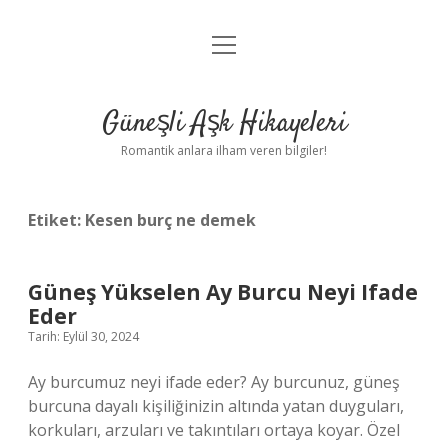
menüyü
Anasayfa
aç
Gizlilik Politikası
Güneşli Aşk Hikayeleri
Yasal Uyarı
Romantik anlara ilham veren bilgiler!
Hakkımızda
Etiket:
Kesen burç ne demek
Güneş Yükselen Ay Burcu Neyi Ifade
Eder
Tarih: Eylül 30, 2024
Ay burcumuz neyi ifade eder? Ay burcunuz, güneş
burcuna dayalı kişiliğinizin altında yatan duyguları,
korkuları, arzuları ve takıntıları ortaya koyar. Özel