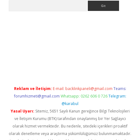
Arama
eni giriş
Betexper giriş adresi güncellendi
betexper.xyz
hilton
Reklam ve İletişim:
E-mail:
backlinkpaneli@gmail.com
Teams:
forumhizmeti@gmail.com
Whatsapp: 0262 606 0 726
Telegram:
@karabul
Yasal Uyarı:
Sitemiz, 5651 Sayılı Kanun gereğince Bilgi Teknolojileri
ve İletişim Kurumu (BTK) tarafından onaylanmış bir Yer Sağlayıcı
olarak hizmet vermektedir. Bu nedenle, sitedeki içerikleri proaktif
olarak denetleme veya araştırma yükümlülüğümüz bulunmamaktadır.