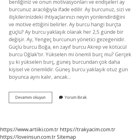
benliğiniz ve onun motivasyonları ve endişeleri ay
burcunuz aracılığıyla ifade edilir. Ay burcunuz, sizi ve
ilişkilerinizdeki ihtiyaçlarınızı neyin yönlendirdiğini
ve motive ettiğini belirler. Ay burcu hangi burçta
güçlü? Ay burcu yaklaşık olarak her 2,5 günde bir
değişir. Ay, Yengeç burcunun yönetici gezegenidir.
Güçlü burcu Boğa, en zayıf burcu Akrep ve kötücül
burcu Oğlak’tır. Yükselen mi önemli burç mu? Gerçek
şu ki yükselen burç, güneş burcundan çok daha
kişisel ve önemlidir. Güneş burcu yaklaşık otuz gün
boyunca aynı kalır, ancak…
Güneş
Devamını okuyun
Yorum Bırak
Yükselen
Ay
Burcu
Neyi
Ifade
https://www.artiiki.com.tr
https://trakyacim.com.tr
Eder
https://loveinsun.com.tr
Sitemap