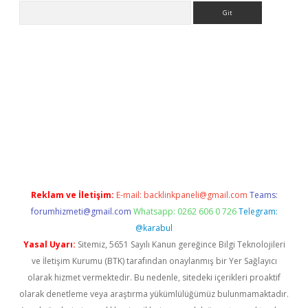
Arama
yeni giriş
Betexper giriş adresi güncellendi
betexper.xyz
hilton
Reklam ve İletişim:
E-mail:
backlinkpaneli@gmail.com
Teams:
forumhizmeti@gmail.com
Whatsapp: 0262 606 0 726
Telegram:
@karabul
Yasal Uyarı:
Sitemiz, 5651 Sayılı Kanun gereğince Bilgi Teknolojileri
ve İletişim Kurumu (BTK) tarafından onaylanmış bir Yer Sağlayıcı
olarak hizmet vermektedir. Bu nedenle, sitedeki içerikleri proaktif
olarak denetleme veya araştırma yükümlülüğümüz bulunmamaktadır.