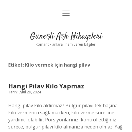
menüyü
Anasayfa
aç
Gizlilik Politikası
Güneşli Aşk Hikayeleri
Yasal Uyarı
Romantik anlara ilham veren bilgiler!
Hakkımızda
Etiket:
Kilo vermek için hangi pilav
Hangi Pilav Kilo Yapmaz
Tarih: Eylül 29, 2024
Hangi pilav kilo aldırmaz? Bulgur pilavı tek başına
kilo vermenizi sağlamazken, kilo verme sürecine
yardımcı olabilir. Porsiyonlarınızı kontrol ettiğiniz
sürece, bulgur pilavı kilo almanıza neden olmaz. Yağ