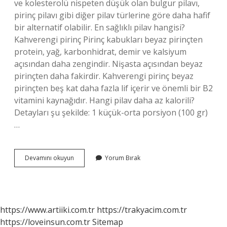
ve kolesterolü nispeten düşük olan bulgur pilavı,
pirinç pilavı gibi diğer pilav türlerine göre daha hafif
bir alternatif olabilir. En sağlıklı pilav hangisi?
Kahverengi pirinç Pirinç kabukları beyaz pirinçten
protein, yağ, karbonhidrat, demir ve kalsiyum
açısından daha zengindir. Nişasta açısından beyaz
pirinçten daha fakirdir. Kahverengi pirinç beyaz
pirinçten beş kat daha fazla lif içerir ve önemli bir B2
vitamini kaynağıdır. Hangi pilav daha az kalorili?
Detayları şu şekilde: 1 küçük-orta porsiyon (100 gr)
…
Hangi
Devamını okuyun
Yorum Bırak
Pilav
Kilo
Yapmaz
https://www.artiiki.com.tr
https://trakyacim.com.tr
https://loveinsun.com.tr
Sitemap