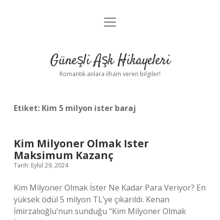
menüyü
Anasayfa
aç
Gizlilik Politikası
Güneşli Aşk Hikayeleri
Yasal Uyarı
Romantik anlara ilham veren bilgiler!
Hakkımızda
Etiket:
Kim 5 milyon ister baraj
Kim Milyoner Olmak Ister
Maksimum Kazanç
Tarih: Eylül 29, 2024
Kim Milyoner Olmak İster Ne Kadar Para Veriyor? En
yüksek ödül 5 milyon TL’ye çıkarıldı. Kenan
İmirzalıoğlu’nun sunduğu “Kim Milyoner Olmak