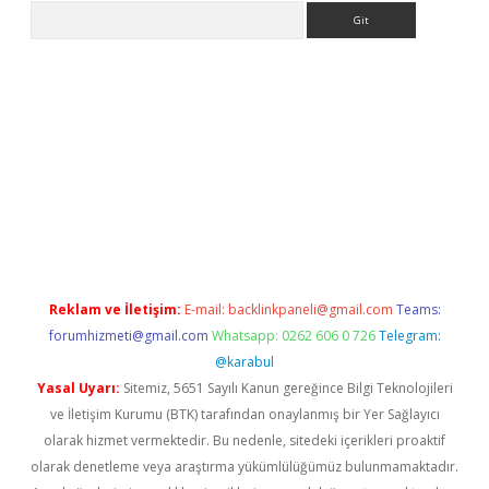
Arama
i
vdcasino giriş
ilbet casino
ilbet yeni giriş
Betexper giriş adres
Reklam ve İletişim:
E-mail:
backlinkpaneli@gmail.com
Teams:
forumhizmeti@gmail.com
Whatsapp: 0262 606 0 726
Telegram:
@karabul
Yasal Uyarı:
Sitemiz, 5651 Sayılı Kanun gereğince Bilgi Teknolojileri
ve İletişim Kurumu (BTK) tarafından onaylanmış bir Yer Sağlayıcı
olarak hizmet vermektedir. Bu nedenle, sitedeki içerikleri proaktif
olarak denetleme veya araştırma yükümlülüğümüz bulunmamaktadır.