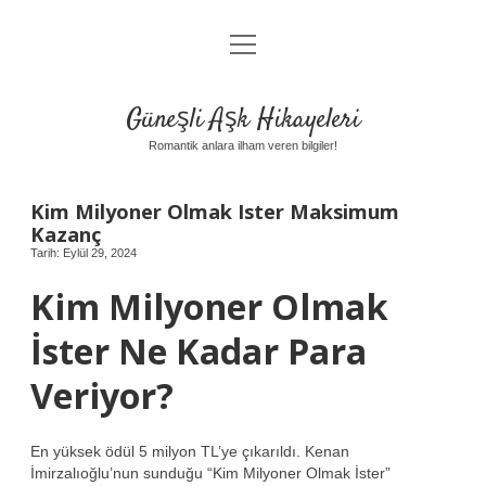
menüyü
Anasayfa
aç
Gizlilik Politikası
Güneşli Aşk Hikayeleri
Yasal Uyarı
Romantik anlara ilham veren bilgiler!
Hakkımızda
Kim Milyoner Olmak Ister Maksimum
Kazanç
Tarih: Eylül 29, 2024
Kim Milyoner Olmak
İster Ne Kadar Para
Veriyor?
En yüksek ödül 5 milyon TL’ye çıkarıldı. Kenan
İmirzalıoğlu’nun sunduğu “Kim Milyoner Olmak İster”