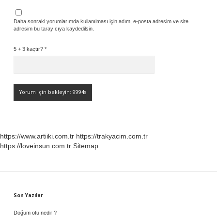
Daha sonraki yorumlarımda kullanılması için adım, e-posta adresim ve site
adresim bu tarayıcıya kaydedilsin.
5 + 3 kaçtır?
*
https://www.artiiki.com.tr
https://trakyacim.com.tr
https://loveinsun.com.tr
Sitemap
Sidebar
Son Yazılar
Doğum otu nedir ?