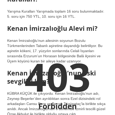
Yarışma Kuralları Yarışmada toplam 16 soru bulunmaktadır.
5. soru için 750 YTL, 10. soru için 16 YTL.
Kenan İmirzalıoğlu Alevi mi?
Kenan İmirzalıoğlu’nun ailesinin soyunun Bozulu
Türkmenlerinden Tabanlı aşiretine dayandığı belirtiliyor. Bu
aşiretin kökeni, 17. yüzyılın sonlarında Celali İsyanları
403
sırasında Erzurum’un Horasan bölgesinde Balâ ilçesini ve
Üçem köyünü kuran bir aileye kadar uzanıyor.
Kenan İmirzalıoğlu’nun eski
sevgilisi kim?
KÜBRA KÜÇÜK ile çıkıyordu. Kenan İmirzalıoğlu’nun adı,
Zeynep Beşerler’den ayrıldıktan sonra Ezel dizisindeki rol
Forbidden
arkadaşları Cansu Dere ve Berrak Tüzünataç’la birlikte sıkça
anıldı. Ancak İmirzalıoğlu’nun o dönemde İzmirli tescilli güzel
Özge Akbulut ile birlikte olduğu ortaya çıktı.