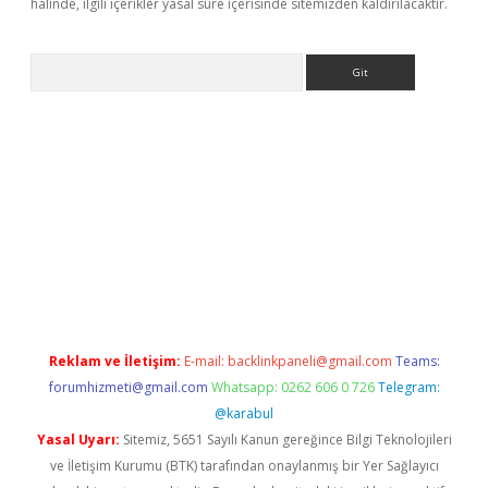
halinde, ilgili içerikler yasal süre içerisinde sitemizden kaldırılacaktır.
Arama
yeni giriş
Betexper giriş adresi güncellendi
betexper.xyz
hilton
Reklam ve İletişim:
E-mail:
backlinkpaneli@gmail.com
Teams:
forumhizmeti@gmail.com
Whatsapp: 0262 606 0 726
Telegram:
@karabul
Yasal Uyarı:
Sitemiz, 5651 Sayılı Kanun gereğince Bilgi Teknolojileri
ve İletişim Kurumu (BTK) tarafından onaylanmış bir Yer Sağlayıcı