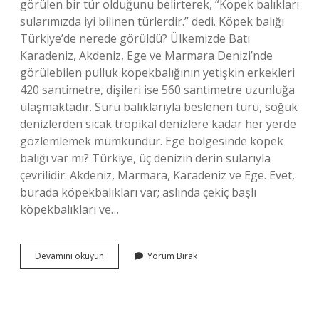
görülen bir tür olduğunu belirterek, “Köpek balıkları
sularımızda iyi bilinen türlerdir.” dedi. Köpek balığı
Türkiye’de nerede görüldü? Ülkemizde Batı
Karadeniz, Akdeniz, Ege ve Marmara Denizi’nde
görülebilen pulluk köpekbalığının yetişkin erkekleri
420 santimetre, dişileri ise 560 santimetre uzunluğa
ulaşmaktadır. Sürü balıklarıyla beslenen türü, soğuk
denizlerden sıcak tropikal denizlere kadar her yerde
gözlemlemek mümkündür. Ege bölgesinde köpek
balığı var mı? Türkiye, üç denizin derin sularıyla
çevrilidir: Akdeniz, Marmara, Karadeniz ve Ege. Evet,
burada köpekbalıkları var; aslında çekiç başlı
köpekbalıkları ve…
Muğla
Devamını okuyun
Yorum Bırak
Denizinde
Köpek
Balığı
Var