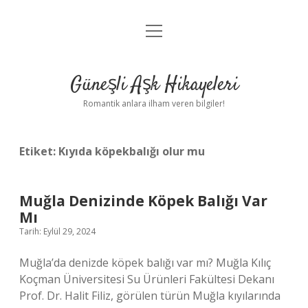
menüyü
Anasayfa
aç
Gizlilik Politikası
Güneşli Aşk Hikayeleri
Yasal Uyarı
Romantik anlara ilham veren bilgiler!
Hakkımızda
Etiket:
Kıyıda köpekbalığı olur mu
Muğla Denizinde Köpek Balığı Var
Mı
Tarih: Eylül 29, 2024
Muğla’da denizde köpek balığı var mı? Muğla Kılıç
Koçman Üniversitesi Su Ürünleri Fakültesi Dekanı
Prof. Dr. Halit Filiz, görülen türün Muğla kıyılarında