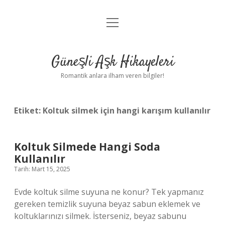
menüyü
Anasayfa
aç
Gizlilik Politikası
Güneşli Aşk Hikayeleri
Yasal Uyarı
Romantik anlara ilham veren bilgiler!
Hakkımızda
Etiket:
Koltuk silmek için hangi karışım kullanılır
Koltuk Silmede Hangi Soda
Kullanılır
Tarih: Mart 15, 2025
Evde koltuk silme suyuna ne konur? Tek yapmanız
gereken temizlik suyuna beyaz sabun eklemek ve
koltuklarınızı silmek. İsterseniz, beyaz sabunu