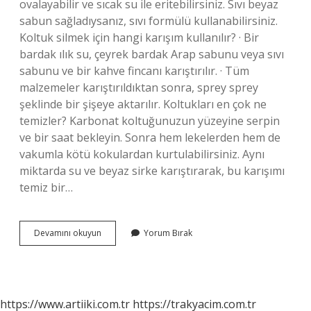
ovalayabilir ve sıcak su ile eritebilirsiniz. Sıvı beyaz
sabun sağladıysanız, sıvı formülü kullanabilirsiniz.
Koltuk silmek için hangi karışım kullanılır? · Bir
bardak ılık su, çeyrek bardak Arap sabunu veya sıvı
sabunu ve bir kahve fincanı karıştırılır. · Tüm
malzemeler karıştırıldıktan sonra, sprey sprey
şeklinde bir şişeye aktarılır. Koltukları en çok ne
temizler? Karbonat koltuğunuzun yüzeyine serpin
ve bir saat bekleyin. Sonra hem lekelerden hem de
vakumla kötü kokulardan kurtulabilirsiniz. Aynı
miktarda su ve beyaz sirke karıştırarak, bu karışımı
temiz bir…
Koltuk
Devamını okuyun
Yorum Bırak
Silmede
Hangi
Soda
Kullanılır
https://www.artiiki.com.tr
https://trakyacim.com.tr