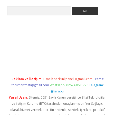
Arama
 yeni giriş
Betexper giriş adresi güncellendi
betexper.xyz
hilto
Reklam ve İletişim:
E-mail:
backlinkpaneli@gmail.com
Teams:
forumhizmeti@gmail.com
Whatsapp: 0262 606 0 726
Telegram:
@karabul
Yasal Uyarı:
Sitemiz, 5651 Sayılı Kanun gereğince Bilgi Teknolojileri
ve İletişim Kurumu (BTK) tarafından onaylanmış bir Yer Sağlayıcı
olarak hizmet vermektedir. Bu nedenle, sitedeki içerikleri proaktif