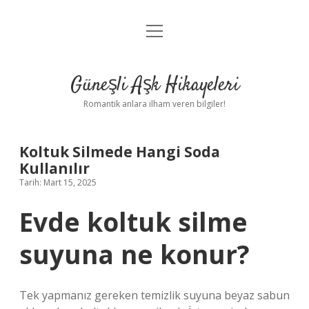
menüyü
Anasayfa
aç
Gizlilik Politikası
Güneşli Aşk Hikayeleri
Yasal Uyarı
Romantik anlara ilham veren bilgiler!
Hakkımızda
Koltuk Silmede Hangi Soda
Kullanılır
Tarih: Mart 15, 2025
Evde koltuk silme
suyuna ne konur?
Tek yapmanız gereken temizlik suyuna beyaz sabun