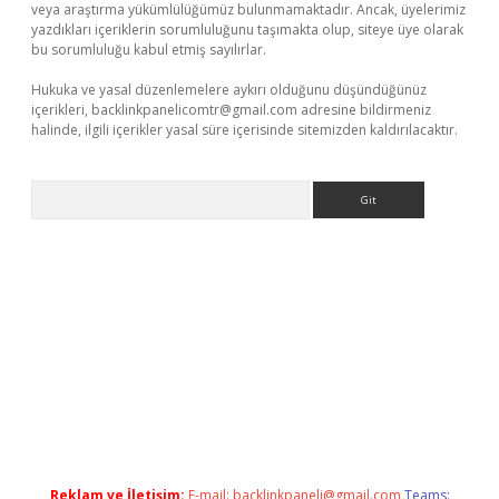
veya araştırma yükümlülüğümüz bulunmamaktadır. Ancak, üyelerimiz
yazdıkları içeriklerin sorumluluğunu taşımakta olup, siteye üye olarak
bu sorumluluğu kabul etmiş sayılırlar.
Hukuka ve yasal düzenlemelere aykırı olduğunu düşündüğünüz
içerikleri,
backlinkpanelicomtr@gmail.com
adresine bildirmeniz
halinde, ilgili içerikler yasal süre içerisinde sitemizden kaldırılacaktır.
Arama
xper giriş adresi güncellendi
betexper.xyz
hiltonbet yeni giri
Reklam ve İletişim:
E-mail:
backlinkpaneli@gmail.com
Teams: