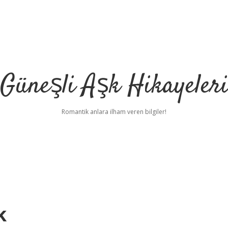
Güneşli Aşk Hikayeler
Romantik anlara ilham veren bilgiler!
k