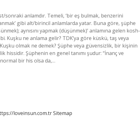
/sonraki anlamdır. Temeli, ‘bir eş bulmak, benzerini
nmak’ gibi alt/birincil anlamlarda yatar. Buna göre, şüphe
üşünmek); aynısını yapmak (düşünmek)’ anlamına gelen kosh-
 gibi. Kuşku ne anlama gelir? TDK’ya göre küskü, taş veya
. Kuşku olmak ne demek? Şüphe veya güvensizlik, bir kişinin
zlik hissidir. Şüphenin en genel tanımı şudur: “İnanç ve
 normal bir his olsa da,…
ttps://loveinsun.com.tr
Sitemap