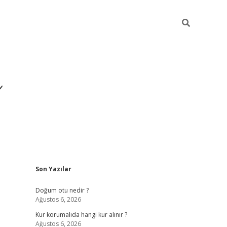
i
Sidebar
Son Yazılar
betci
vdcasino giriş
ilbet casino
ilbet yeni giriş
B
Doğum otu nedir ?
Ağustos 6, 2026
Kur korumalıda hangi kur alınır ?
Ağustos 6, 2026