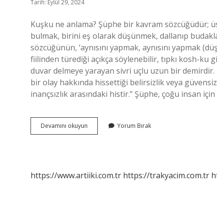
Tarih: Eylül 29, 2024
Kuşku ne anlama? Şüphe bir kavram sözcüğüdür; üst
bulmak, birini eş olarak düşünmek, dallanıp budakla
sözcüğünün, ‘aynısını yapmak, aynısını yapmak (d
fiilinden türediği açıkça söylenebilir, tıpkı kosh-ku
duvar delmeye yarayan sivri uçlu uzun bir demirdir
bir olay hakkında hissettiği belirsizlik veya güvensi
inançsızlık arasındaki histir.” Şüphe, çoğu insan için
Kuşku
Devamını okuyun
Yorum Bırak
Yok
Ne
Demek
https://www.artiiki.com.tr
https://trakyacim.com.tr
h