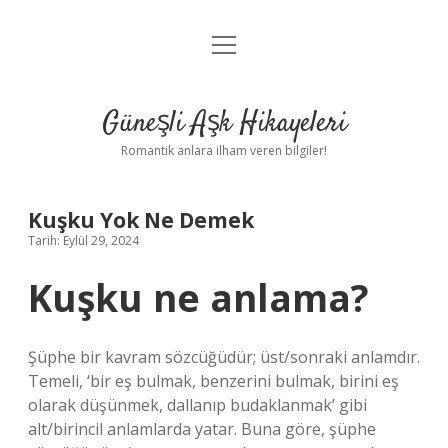
menüyü
Anasayfa
aç
Gizlilik Politikası
Güneşli Aşk Hikayeleri
Yasal Uyarı
Romantik anlara ilham veren bilgiler!
Hakkımızda
Kuşku Yok Ne Demek
Tarih: Eylül 29, 2024
Kuşku ne anlama?
Şüphe bir kavram sözcüğüdür; üst/sonraki anlamdır.
Temeli, ‘bir eş bulmak, benzerini bulmak, birini eş
olarak düşünmek, dallanıp budaklanmak’ gibi
alt/birincil anlamlarda yatar. Buna göre, şüphe