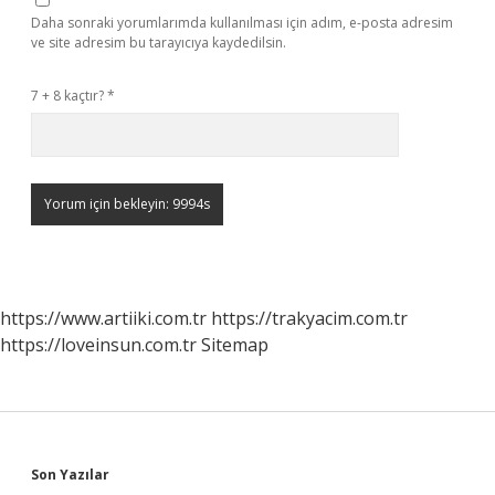
Daha sonraki yorumlarımda kullanılması için adım, e-posta adresim
ve site adresim bu tarayıcıya kaydedilsin.
7 + 8 kaçtır?
*
https://www.artiiki.com.tr
https://trakyacim.com.tr
https://loveinsun.com.tr
Sitemap
Sidebar
Son Yazılar