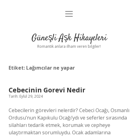
menüyü
Anasayfa
aç
Gizlilik Politikası
Güneşli Aşk Hikayeleri
Yasal Uyarı
Romantik anlara ilham veren bilgiler!
Hakkımızda
Etiket:
Lağımcılar ne yapar
Cebecinin Gorevi Nedir
Tarih: Eylül 29, 2024
Cebecilerin görevleri nelerdir? Cebeci Ocağı, Osmanlı
Ordusu’nun Kapıkulu Ocağı’ydı ve seferler sırasında
silahları tedarik etmek, korumak ve cepheye
ulaştırmaktan sorumluydu. Ocak adamlarına