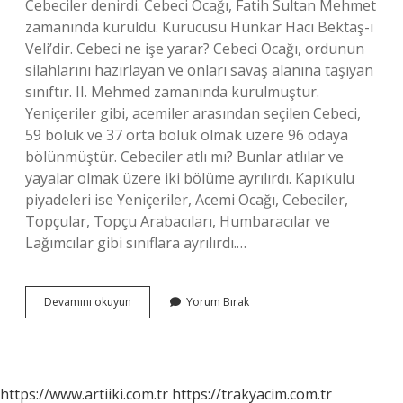
Cebeciler denirdi. Cebeci Ocağı, Fatih Sultan Mehmet
zamanında kuruldu. Kurucusu Hünkar Hacı Bektaş-ı
Veli’dir. Cebeci ne işe yarar? Cebeci Ocağı, ordunun
silahlarını hazırlayan ve onları savaş alanına taşıyan
sınıftır. II. Mehmed zamanında kurulmuştur.
Yeniçeriler gibi, acemiler arasından seçilen Cebeci,
59 bölük ve 37 orta bölük olmak üzere 96 odaya
bölünmüştür. Cebeciler atlı mı? Bunlar atlılar ve
yayalar olmak üzere iki bölüme ayrılırdı. Kapıkulu
piyadeleri ise Yeniçeriler, Acemi Ocağı, Cebeciler,
Topçular, Topçu Arabacıları, Humbaracılar ve
Lağımcılar gibi sınıflara ayrılırdı.…
Cebecinin
Devamını okuyun
Yorum Bırak
Gorevi
Nedir
https://www.artiiki.com.tr
https://trakyacim.com.tr