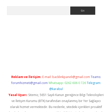
Arama
et yeni giriş
Betexper giriş adresi güncellendi
betexper.xyz
hil
Reklam ve İletişim:
E-mail:
backlinkpaneli@gmail.com
Teams:
forumhizmeti@gmail.com
Whatsapp: 0262 606 0 726
Telegram:
@karabul
Yasal Uyarı:
Sitemiz, 5651 Sayılı Kanun gereğince Bilgi Teknolojileri
ve İletişim Kurumu (BTK) tarafından onaylanmış bir Yer Sağlayıcı
olarak hizmet vermektedir. Bu nedenle, sitedeki içerikleri proaktif