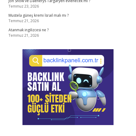
Jon Snow ve Daenerys Targaryen evlenecek mi ?
Temmuz 23, 2026
Mustela güneş kremi İsrail malı mı ?
Temmuz 21, 2026
Atanmak ingilizcesi ne ?
Temmuz 21, 2026