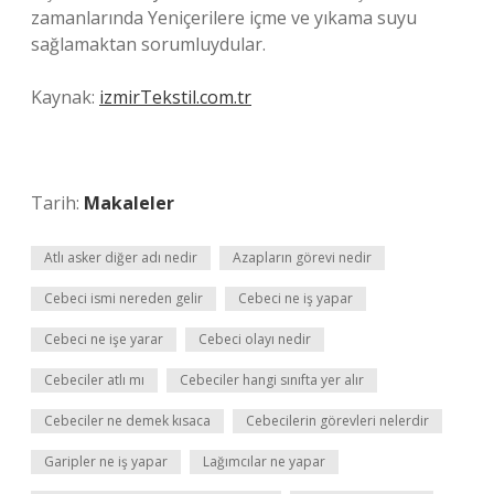
zamanlarında Yeniçerilere içme ve yıkama suyu
sağlamaktan sorumluydular.
Kaynak:
izmirTekstil.com.tr
Tarih:
Makaleler
Atlı asker diğer adı nedir
Azapların görevi nedir
Cebeci ismi nereden gelir
Cebeci ne iş yapar
Cebeci ne işe yarar
Cebeci olayı nedir
Cebeciler atlı mı
Cebeciler hangi sınıfta yer alır
Cebeciler ne demek kısaca
Cebecilerin görevleri nelerdir
Garipler ne iş yapar
Lağımcılar ne yapar