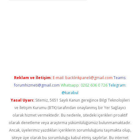
exper giriş adresi güncellendi
betexper.xyz
hiltonbet yeni giri
Reklam ve İletişim:
E-mail:
backlinkpaneli@gmail.com
Teams:
forumhizmeti@gmail.com
Whatsapp: 0262 606 0 726
Telegram:
@karabul
Yasal Uyarı:
Sitemiz, 5651 Sayılı Kanun gereğince Bilgi Teknolojileri
ve İletişim Kurumu (BTK) tarafından onaylanmış bir Yer Sağlayıcı
olarak hizmet vermektedir. Bu nedenle, sitedeki içerikleri proaktif
olarak denetleme veya araştırma yükümlülüğümüz bulunmamaktadır.
Ancak, üyelerimiz yazdıkları içeriklerin sorumluluğunu taşımakta olup,
siteye üye olarak bu sorumluluğu kabul etmiş sayılırlar. Bu internet