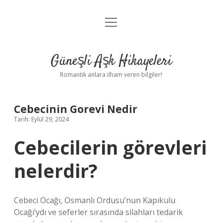
menüyü
Anasayfa
aç
Gizlilik Politikası
Güneşli Aşk Hikayeleri
Yasal Uyarı
Romantik anlara ilham veren bilgiler!
Hakkımızda
Cebecinin Gorevi Nedir
Tarih: Eylül 29, 2024
Cebecilerin görevleri
nelerdir?
Cebeci Ocağı, Osmanlı Ordusu’nun Kapıkulu
Ocağı’ydı ve seferler sırasında silahları tedarik