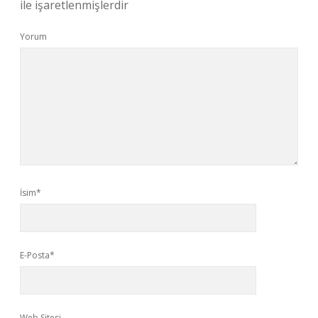
ile işaretlenmişlerdir
Yorum
İsim*
E-Posta*
Web Sitesi