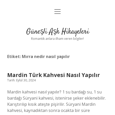
menüyü
Anasayfa
aç
Gizlilik Politikası
Güneşli Aşk Hikayeleri
Yasal Uyarı
Romantik anlara ilham veren bilgiler!
Hakkımızda
Etiket:
Mırra nedir nasıl yapılır
Mardin Türk Kahvesi Nasıl Yapılır
Tarih: Eylül 30, 2024
Mardin kahvesi nasıl yapılır? 1 su bardağı su, 1 su
bardağı Süryani kahvesi, istenirse şeker eklenebilir.
Karıştırılıp kısık ateşte pişirilir. Süryani Mardin
kahvesi, kaynadıktan sonra ocakta bir süre