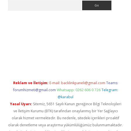
Arama
eni giriş
Betexper giriş adresi güncellendi
betexper.xyz
hilton
Reklam ve İletişim:
E-mail:
backlinkpaneli@gmail.com
Teams:
forumhizmeti@gmail.com
Whatsapp: 0262 606 0 726
Telegram:
@karabul
Yasal Uyarı:
Sitemiz, 5651 Sayılı Kanun gereğince Bilgi Teknolojileri
ve İletişim Kurumu (BTK) tarafından onaylanmış bir Yer Sağlayıcı
olarak hizmet vermektedir. Bu nedenle, sitedeki içerikleri proaktif
olarak denetleme veya araştırma yükümlülüğümüz bulunmamaktadır.