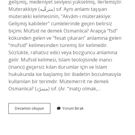
gelişmiş, medeniyet seviyesi yükselmiş, ilerlemiştir.
Müterakkiye (ﻣﺘﺮﻗّﻴﻪ) sıf. Aynı anlamı taşıyan
müterakki kelimesinin, “Akvâm-ı müterakkiye:
Gelişmiş kabileler” cümlelerinde geçen belirsiz
biçimi. Müfsid ne demek Osmanlıca? Arapça “fsd”
kökünden gelen ve “fesat çıkaran” anlamına gelen
“mufsid” kelimesinden türemiş bir kelimedir.
Sözlükte, rahatsız edici veya bozguncu anlamına
gelir. Mufsid kelimesi, İslam teolojisinde inancı
(inancı) geçersiz kılan durumlar için ve İslam
hukukunda ise başlamış bir ibadetin bozulmasıyla
kullanılan bir terimdir. Mütemerrit ne demek
Osmanlıca? (ﻣﺘﻤﺮّﺩ) sıf. (Ar. “inatçı olmak,…
Müteahhid
Devamını okuyun
Yorum Bırak
Ne
Demek
Osmanlıca