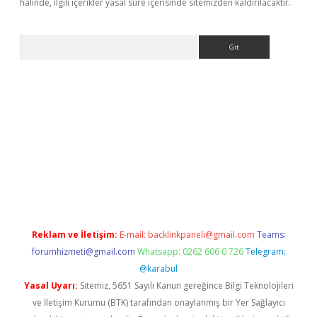
halinde, ilgili içerikler yasal süre içerisinde sitemizden kaldırılacaktır.
Arama
yeni giriş
Betexper giriş adresi güncellendi
betexper.xyz
hilton
Reklam ve İletişim:
E-mail:
backlinkpaneli@gmail.com
Teams:
forumhizmeti@gmail.com
Whatsapp: 0262 606 0 726
Telegram:
@karabul
Yasal Uyarı:
Sitemiz, 5651 Sayılı Kanun gereğince Bilgi Teknolojileri
ve İletişim Kurumu (BTK) tarafından onaylanmış bir Yer Sağlayıcı