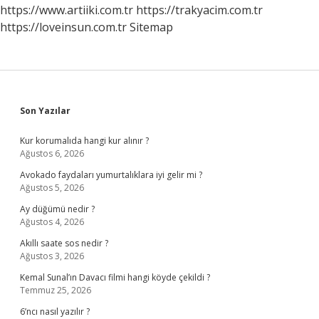
https://www.artiiki.com.tr
https://trakyacim.com.tr
https://loveinsun.com.tr
Sitemap
Sidebar
Son Yazılar
Kur korumalıda hangi kur alınır ?
Ağustos 6, 2026
Avokado faydaları yumurtalıklara iyi gelir mi ?
Ağustos 5, 2026
Ay düğümü nedir ?
Ağustos 4, 2026
Akıllı saate sos nedir ?
Ağustos 3, 2026
Kemal Sunal’ın Davacı filmi hangi köyde çekildi ?
Temmuz 25, 2026
6’ncı nasıl yazılır ?