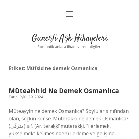
menüyü
Anasayfa
aç
Gizlilik Politikası
Güneşli Aşk Hikayeleri
Yasal Uyarı
Romantik anlara ilham veren bilgiler!
Hakkımızda
Etiket:
Müfsid ne demek Osmanlıca
Müteahhid Ne Demek Osmanlıca
Tarih: Eylül 29, 2024
Müteayyin ne demek Osmanlıca? Soylular sınıfından
olan, seçkin kimse. Müterakkî ne demek Osmanlıca?
(ﻣﺘﺮﻗّﻰ) sıf. (Ar. teraḳḳī muteraḳḳі, “ilerlemek,
yükselmek” kelimesinden) ilerleme ve gelişme,