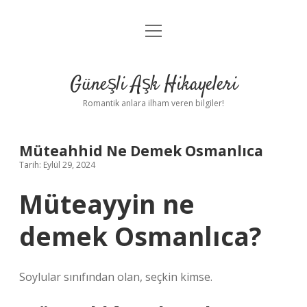
menüyü
Anasayfa
aç
Gizlilik Politikası
Güneşli Aşk Hikayeleri
Yasal Uyarı
Romantik anlara ilham veren bilgiler!
Hakkımızda
Müteahhid Ne Demek Osmanlıca
Tarih: Eylül 29, 2024
Müteayyin ne
demek Osmanlıca?
Soylular sınıfından olan, seçkin kimse.