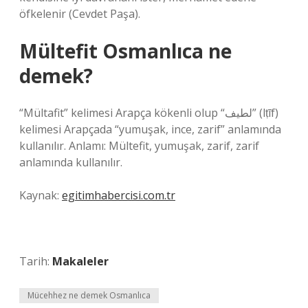
öfkelenir (Cevdet Paşa).
Mültefit Osmanlıca ne
demek?
“Mültafit” kelimesi Arapça kökenli olup “لطيف” (lṭīf)
kelimesi Arapçada “yumuşak, ince, zarif” anlamında
kullanılır. Anlamı: Mültefit, yumuşak, zarif, zarif
anlamında kullanılır.
Kaynak:
egitimhabercisi.com.tr
Tarih:
Makaleler
Mücehhez ne demek Osmanlıca