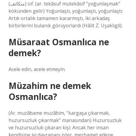
(ﻣﺘﻜﺎﺛﻒ) sıf. (ar. tekāѕuf mutekāѕif “yoğunlaşmak”
kökünden gelir) Yoğunlaştı, yoğunlaştı, yoğunlaştı:
Artık ortalık tamamen kararmıştı, iki arkadaş
birbirlerini bulanık görüyorlardı (Hâlit Z. Uşaklıgil).
Müsaraat Osmanlıca ne
demek?
Acele edin, acele etmeyin.
Müzahim ne demek
Osmanlıca?
(Ar. muzāḥame muzāḥim, “kargaşa çıkarmak,
huzursuzluk çıkarmak” manasından) Huzursuzluk
ve huzursuzluk çıkaran kişi: Ancak her insan
kendisine iyi davrananı ister, merhamet edene