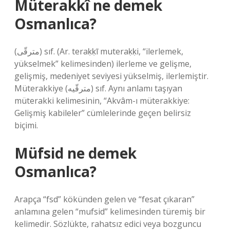
Müterakkî ne demek
Osmanlıca?
(ﻣﺘﺮﻗّﻰ) sıf. (Ar. teraḳḳī muteraḳḳі, “ilerlemek,
yükselmek” kelimesinden) ilerleme ve gelişme,
gelişmiş, medeniyet seviyesi yükselmiş, ilerlemiştir.
Müterakkiye (ﻣﺘﺮﻗّﻴﻪ) sıf. Aynı anlamı taşıyan
müterakki kelimesinin, “Akvâm-ı müterakkiye:
Gelişmiş kabileler” cümlelerinde geçen belirsiz
biçimi.
Müfsid ne demek
Osmanlıca?
Arapça “fsd” kökünden gelen ve “fesat çıkaran”
anlamına gelen “mufsid” kelimesinden türemiş bir
kelimedir. Sözlükte, rahatsız edici veya bozguncu