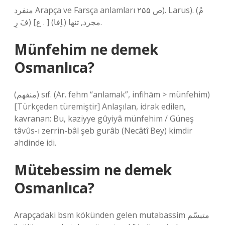
منفرد Arapça ve Farsça anlamları ص ۲۵۵). Larus). (مُ
فَ رِ) [ع . ] (اِفا.) مجرد, تنها.
Münfehim ne demek
Osmanlıca?
(ﻣﻨﻔﻬﻢ) sıf. (Ar. fehm “anlamak”, infihām > münfehim)
[Türkçeden türemiştir] Anlaşılan, idrak edilen,
kavranan: Bu, kaziyye gûyiyâ münfehim / Güneş
tâvûs-ı zerrin-bâl şeb gurâb (Necâtî Bey) kimdir
ahdinde idi.
Mütebessim ne demek
Osmanlıca?
Arapçadaki bsm kökünden gelen mutabassim متبسّم