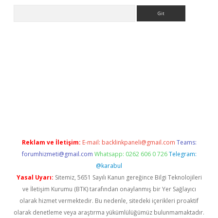
Arama
xper giriş adresi güncellendi
betexper.xyz
hiltonbet yeni giri
Reklam ve İletişim:
E-mail:
backlinkpaneli@gmail.com
Teams:
forumhizmeti@gmail.com
Whatsapp: 0262 606 0 726
Telegram:
@karabul
Yasal Uyarı:
Sitemiz, 5651 Sayılı Kanun gereğince Bilgi Teknolojileri
ve İletişim Kurumu (BTK) tarafından onaylanmış bir Yer Sağlayıcı
olarak hizmet vermektedir. Bu nedenle, sitedeki içerikleri proaktif
olarak denetleme veya araştırma yükümlülüğümüz bulunmamaktadır.