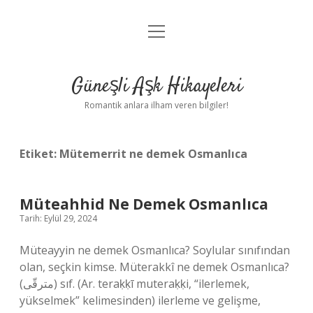
menüyü
Anasayfa
aç
Gizlilik Politikası
Güneşli Aşk Hikayeleri
Yasal Uyarı
Romantik anlara ilham veren bilgiler!
Hakkımızda
Etiket:
Mütemerrit ne demek Osmanlıca
Müteahhid Ne Demek Osmanlıca
Tarih: Eylül 29, 2024
Müteayyin ne demek Osmanlıca? Soylular sınıfından
olan, seçkin kimse. Müterakkî ne demek Osmanlıca?
(ﻣﺘﺮﻗّﻰ) sıf. (Ar. teraḳḳī muteraḳḳі, “ilerlemek,
yükselmek” kelimesinden) ilerleme ve gelişme,