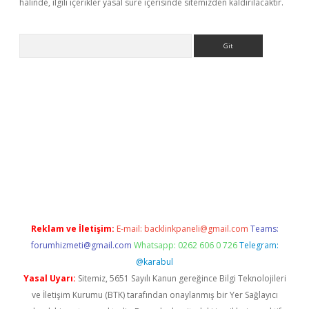
halinde, ilgili içerikler yasal süre içerisinde sitemizden kaldırılacaktır.
Arama
yeni giriş
Betexper giriş adresi güncellendi
betexper.xyz
hilton
Reklam ve İletişim:
E-mail:
backlinkpaneli@gmail.com
Teams:
forumhizmeti@gmail.com
Whatsapp: 0262 606 0 726
Telegram:
@karabul
Yasal Uyarı:
Sitemiz, 5651 Sayılı Kanun gereğince Bilgi Teknolojileri
ve İletişim Kurumu (BTK) tarafından onaylanmış bir Yer Sağlayıcı