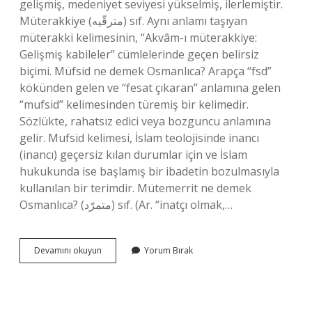
gelişmiş, medeniyet seviyesi yükselmiş, ilerlemiştir.
Müterakkiye (ﻣﺘﺮﻗّﻴﻪ) sıf. Aynı anlamı taşıyan
müterakki kelimesinin, “Akvâm-ı müterakkiye:
Gelişmiş kabileler” cümlelerinde geçen belirsiz
biçimi. Müfsid ne demek Osmanlıca? Arapça “fsd”
kökünden gelen ve “fesat çıkaran” anlamına gelen
“mufsid” kelimesinden türemiş bir kelimedir.
Sözlükte, rahatsız edici veya bozguncu anlamına
gelir. Mufsid kelimesi, İslam teolojisinde inancı
(inancı) geçersiz kılan durumlar için ve İslam
hukukunda ise başlamış bir ibadetin bozulmasıyla
kullanılan bir terimdir. Mütemerrit ne demek
Osmanlıca? (ﻣﺘﻤﺮّﺩ) sıf. (Ar. “inatçı olmak,…
Müteahhid
Devamını okuyun
Yorum Bırak
Ne
Demek
Osmanlıca