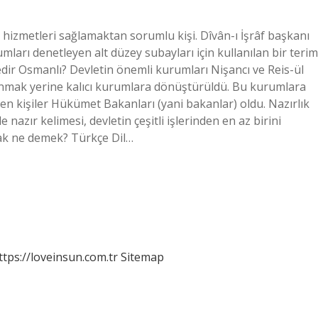
li hizmetleri sağlamaktan sorumlu kişi. Dîvân-ı İşrâf başkanı
umları denetleyen alt düzey subayları için kullanılan bir terim
nedir Osmanlı? Devletin önemli kurumları Nişancı ve Reis-ül
yanmak yerine kalıcı kurumlara dönüştürüldü. Bu kurumlara
en kişiler Hükümet Bakanları (yani bakanlar) oldu. Nazırlık
azır kelimesi, devletin çeşitli işlerinden en az birini
mak ne demek? Türkçe Dil…
ttps://loveinsun.com.tr
Sitemap