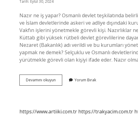
Tarih: Eylül 30, 2024
Nazır ne iş yapar? Osmanlı devlet teşkilatında belir
ve İslam devletlerinde askeri ve adliye dışındaki kur
Vakfın işlerini yönetmekle görevli kişi. Nazırlıklar 
Küttab gibi yüksek rütbeli devlet görevlilerine da
Nezaret (Bakanlık) adı verildi ve bu kurumları yönet
yapmak ne demek? Selçuklu ve Osmanlı devletlerinde n
yürütmekle görevli olan kişiyi ifade eder. Nazır ol
Nazırlık
Devamını okuyun
Yorum Bırak
Görevi
Nedir
https://www.artiiki.com.tr
https://trakyacim.com.tr
h