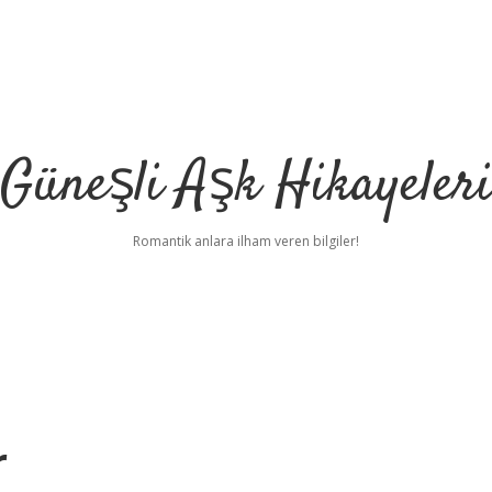
Güneşli Aşk Hikayeler
Romantik anlara ilham veren bilgiler!
r