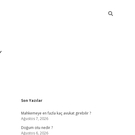
i
Sidebar
Son Yazılar
betci
vdcasino giriş
ilbet casino
ilbet yeni giriş
Mahkemeye en fazla kaç avukat girebilir ?
Ağustos 7, 2026
Doğum otu nedir ?
Ağustos 6, 2026