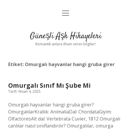
menüyü
Anasayfa
aç
Gizlilik Politikası
Güneşli Aşk Hikayeleri
Yasal Uyarı
Romantik anlara ilham veren bilgiler!
Hakkımızda
Etiket:
Omurgalı hayvanlar hangi gruba girer
Omurgalı Sınıf Mı Şube Mi
Tarih: Nisan 4, 2025
Omurgalı hayvanlar hangi gruba girer?
OmurgalılarKrallık: AnimaliaDal: ChordataGiyim:
OlfactoresAlt dal: Vertebrata Cuvier, 1812 Omurgalı
canlılar nasıl sınıflandırılır? Omurgalılar, omurga