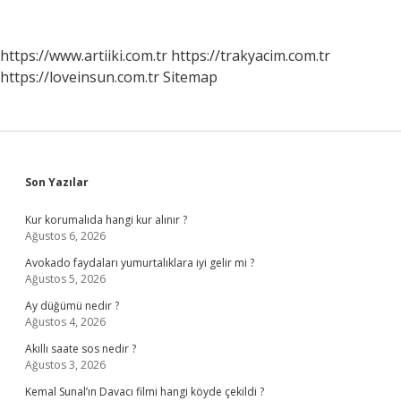
Şube
Mi
https://www.artiiki.com.tr
https://trakyacim.com.tr
https://loveinsun.com.tr
Sitemap
Sidebar
Son Yazılar
Kur korumalıda hangi kur alınır ?
Ağustos 6, 2026
Avokado faydaları yumurtalıklara iyi gelir mi ?
Ağustos 5, 2026
Ay düğümü nedir ?
Ağustos 4, 2026
Akıllı saate sos nedir ?
Ağustos 3, 2026
Kemal Sunal’ın Davacı filmi hangi köyde çekildi ?