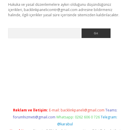
Hukuka ve yasal düzenlemelere aykırı olduğunu düşündüğünüz
içerikleri,
backlinkpanelicomtr@gmail.com
adresine bildirmeniz
halinde, ilgili içerikler yasal süre içerisinde sitemizden kaldırılacaktır.
Arama
eni giriş
Betexper giriş adresi güncellendi
betexper.xyz
hilton
Reklam ve İletişim:
E-mail:
backlinkpaneli@gmail.com
Teams:
forumhizmeti@gmail.com
Whatsapp: 0262 606 0 726
Telegram:
@karabul