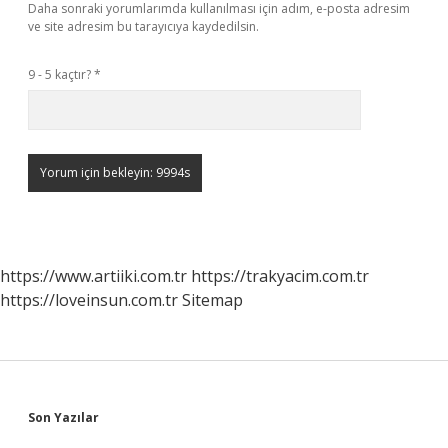
Daha sonraki yorumlarımda kullanılması için adım, e-posta adresim
ve site adresim bu tarayıcıya kaydedilsin.
9 - 5 kaçtır?
*
https://www.artiiki.com.tr
https://trakyacim.com.tr
https://loveinsun.com.tr
Sitemap
Sidebar
Son Yazılar