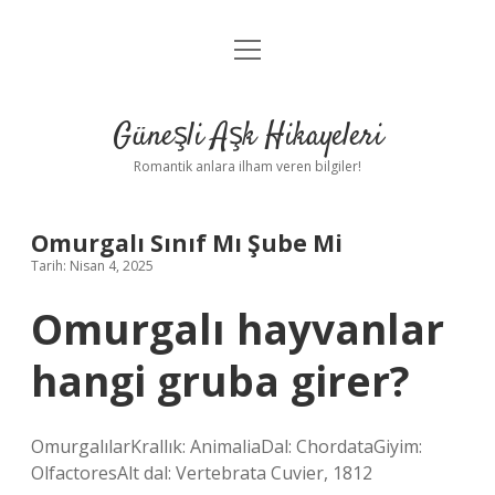
menüyü
Anasayfa
aç
Gizlilik Politikası
Güneşli Aşk Hikayeleri
Yasal Uyarı
Romantik anlara ilham veren bilgiler!
Hakkımızda
Omurgalı Sınıf Mı Şube Mi
Tarih: Nisan 4, 2025
Omurgalı hayvanlar
hangi gruba girer?
OmurgalılarKrallık: AnimaliaDal: ChordataGiyim:
OlfactoresAlt dal: Vertebrata Cuvier, 1812