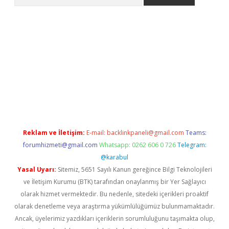
yeni giriş
Betexper giriş adresi güncellendi
betexper.xyz
hilton
Reklam ve İletişim:
E-mail:
backlinkpaneli@gmail.com
Teams:
forumhizmeti@gmail.com
Whatsapp: 0262 606 0 726
Telegram:
@karabul
Yasal Uyarı:
Sitemiz, 5651 Sayılı Kanun gereğince Bilgi Teknolojileri
ve İletişim Kurumu (BTK) tarafından onaylanmış bir Yer Sağlayıcı
olarak hizmet vermektedir. Bu nedenle, sitedeki içerikleri proaktif
olarak denetleme veya araştırma yükümlülüğümüz bulunmamaktadır.
Ancak, üyelerimiz yazdıkları içeriklerin sorumluluğunu taşımakta olup,