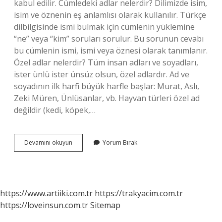
kabul edilir. Cümledeki adlar nelerdir? Dilimizde isim,
isim ve öznenin eş anlamlısı olarak kullanılır. Türkçe
dilbilgisinde ismi bulmak için cümlenin yüklemine
“ne” veya “kim” soruları sorulur. Bu sorunun cevabı
bu cümlenin ismi, ismi veya öznesi olarak tanımlanır.
Özel adlar nelerdir? Tüm insan adları ve soyadları,
ister ünlü ister ünsüz olsun, özel adlardır. Ad ve
soyadının ilk harfi büyük harfle başlar: Murat, Aslı,
Zeki Müren, Ünlüsanlar, vb. Hayvan türleri özel ad
değildir (kedi, köpek,…
Adlar
Devamını okuyun
Yorum Bırak
Nedir
Örnekler
https://www.artiiki.com.tr
https://trakyacim.com.tr
https://loveinsun.com.tr
Sitemap