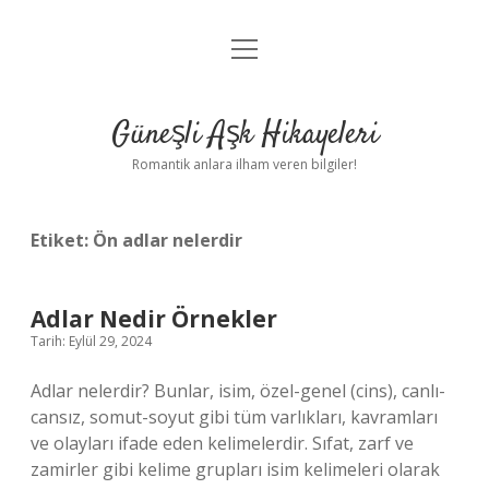
menüyü
Anasayfa
aç
Gizlilik Politikası
Güneşli Aşk Hikayeleri
Yasal Uyarı
Romantik anlara ilham veren bilgiler!
Hakkımızda
Etiket:
Ön adlar nelerdir
Adlar Nedir Örnekler
Tarih: Eylül 29, 2024
Adlar nelerdir? Bunlar, isim, özel-genel (cins), canlı-
cansız, somut-soyut gibi tüm varlıkları, kavramları
ve olayları ifade eden kelimelerdir. Sıfat, zarf ve
zamirler gibi kelime grupları isim kelimeleri olarak