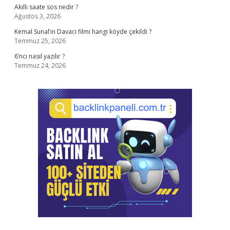
Akıllı saate sos nedir ?
Ağustos 3, 2026
Kemal Sunal’ın Davacı filmi hangi köyde çekildi ?
Temmuz 25, 2026
6’ncı nasıl yazılır ?
Temmuz 24, 2026