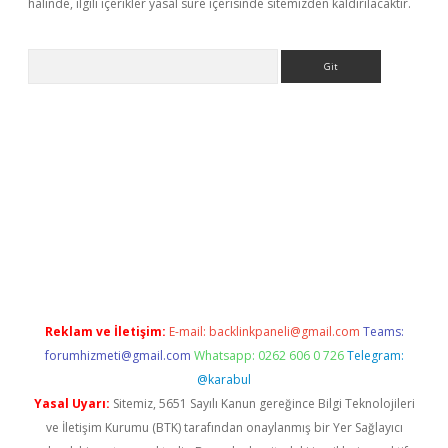
halinde, ilgili içerikler yasal süre içerisinde sitemizden kaldırılacaktır.
Arama
eni giriş
Betexper giriş adresi güncellendi
betexper.xyz
hiltonb
Reklam ve İletişim:
E-mail:
backlinkpaneli@gmail.com
Teams:
forumhizmeti@gmail.com
Whatsapp: 0262 606 0 726
Telegram:
@karabul
Yasal Uyarı:
Sitemiz, 5651 Sayılı Kanun gereğince Bilgi Teknolojileri
ve İletişim Kurumu (BTK) tarafından onaylanmış bir Yer Sağlayıcı