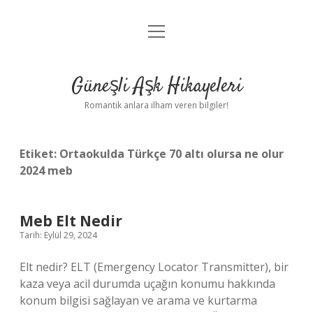
menüyü
Anasayfa
aç
Gizlilik Politikası
Güneşli Aşk Hikayeleri
Yasal Uyarı
Romantik anlara ilham veren bilgiler!
Hakkımızda
Etiket:
Ortaokulda Türkçe 70 altı olursa ne olur
2024 meb
Meb Elt Nedir
Tarih: Eylül 29, 2024
Elt nedir? ELT (Emergency Locator Transmitter), bir
kaza veya acil durumda uçağın konumu hakkında
konum bilgisi sağlayan ve arama ve kurtarma