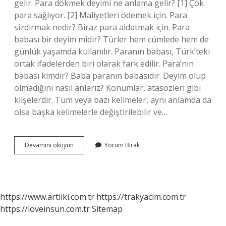
gelir. Para dökmek deyimi ne anlama gelir? [1] Çok
para sağlıyor. [2] Maliyetleri ödemek için. Para
sizdirmak nedir? Biraz para aldatmak için. Para
babası bir deyim midir? Türler hem cümlede hem de
günlük yaşamda kullanılır. Paranın babası, Türk’teki
ortak ifadelerden biri olarak fark edilir. Para’nın
babası kimdir? Baba paranın babasıdır. Deyim olup
olmadığını nasıl anlarız? Konumlar, atasözleri gibi
klişelerdir. Tüm veya bazı kelimeler, aynı anlamda da
olsa başka kelimelerle değiştirilebilir ve…
Para
Devamını okuyun
Yorum Bırak
Babası
Bir
Deyim
Mi
https://www.artiiki.com.tr
https://trakyacim.com.tr
https://loveinsun.com.tr
Sitemap