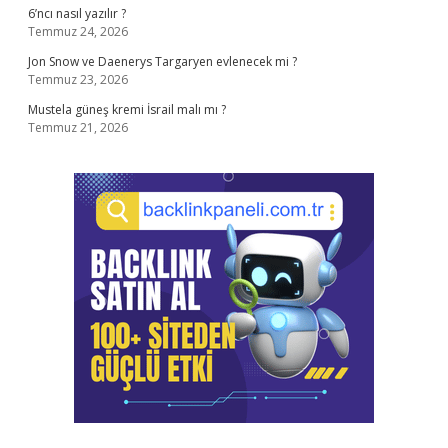
6’ncı nasıl yazılır ?
Temmuz 24, 2026
Jon Snow ve Daenerys Targaryen evlenecek mi ?
Temmuz 23, 2026
Mustela güneş kremi İsrail malı mı ?
Temmuz 21, 2026