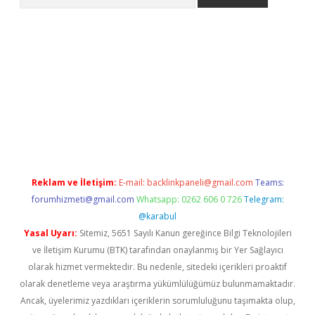
yeni giriş
Betexper giriş adresi güncellendi
betexper.xyz
hilton
Reklam ve İletişim:
E-mail:
backlinkpaneli@gmail.com
Teams:
forumhizmeti@gmail.com
Whatsapp: 0262 606 0 726
Telegram:
@karabul
Yasal Uyarı:
Sitemiz, 5651 Sayılı Kanun gereğince Bilgi Teknolojileri
ve İletişim Kurumu (BTK) tarafından onaylanmış bir Yer Sağlayıcı
olarak hizmet vermektedir. Bu nedenle, sitedeki içerikleri proaktif
olarak denetleme veya araştırma yükümlülüğümüz bulunmamaktadır.
Ancak, üyelerimiz yazdıkları içeriklerin sorumluluğunu taşımakta olup,