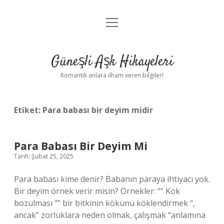
menüyü
Anasayfa
aç
Gizlilik Politikası
Güneşli Aşk Hikayeleri
Yasal Uyarı
Romantik anlara ilham veren bilgiler!
Hakkımızda
Etiket:
Para babası bir deyim midir
Para Babası Bir Deyim Mi
Tarih: Şubat 25, 2025
Para babası kime denir? Babanın paraya ihtiyacı yok.
Bir deyim örnek verir misin? Örnekler: “” Kök
bozulması “” bir bitkinin kökünü köklendirmek “,
ancak” zorluklara neden olmak, çalışmak “anlamına