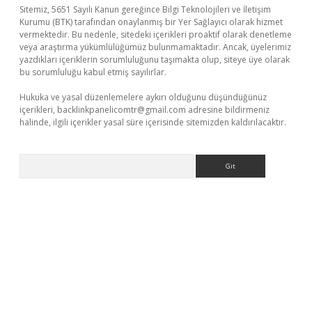
Sitemiz, 5651 Sayılı Kanun gereğince Bilgi Teknolojileri ve İletişim
Kurumu (BTK) tarafından onaylanmış bir Yer Sağlayıcı olarak hizmet
vermektedir. Bu nedenle, sitedeki içerikleri proaktif olarak denetleme
veya araştırma yükümlülüğümüz bulunmamaktadır. Ancak, üyelerimiz
yazdıkları içeriklerin sorumluluğunu taşımakta olup, siteye üye olarak
bu sorumluluğu kabul etmiş sayılırlar.
Hukuka ve yasal düzenlemelere aykırı olduğunu düşündüğünüz
içerikleri,
backlinkpanelicomtr@gmail.com
adresine bildirmeniz
halinde, ilgili içerikler yasal süre içerisinde sitemizden kaldırılacaktır.
Arama
Betexper giriş adresi güncellendi
betexper.xyz
hiltonbet yeni g