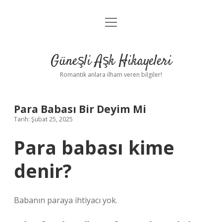
menüyü
Anasayfa
aç
Gizlilik Politikası
Güneşli Aşk Hikayeleri
Yasal Uyarı
Romantik anlara ilham veren bilgiler!
Hakkımızda
Para Babası Bir Deyim Mi
Tarih: Şubat 25, 2025
Para babası kime
denir?
Babanın paraya ihtiyacı yok.