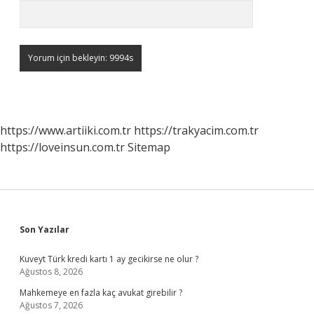
https://www.artiiki.com.tr
https://trakyacim.com.tr
https://loveinsun.com.tr
Sitemap
Sidebar
Son Yazılar
Kuveyt Türk kredi kartı 1 ay gecikirse ne olur ?
Ağustos 8, 2026
Mahkemeye en fazla kaç avukat girebilir ?
Ağustos 7, 2026