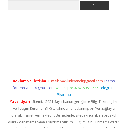
Arama
lbet yeni giriş
Betexper giriş adresi güncellendi
betexper.xyz
h
Reklam ve İletişim:
E-mail:
backlinkpaneli@gmail.com
Teams:
forumhizmeti@gmail.com
Whatsapp: 0262 606 0 726
Telegram:
@karabul
Yasal Uyarı:
Sitemiz, 5651 Sayılı Kanun gereğince Bilgi Teknolojileri
ve İletişim Kurumu (BTK) tarafından onaylanmış bir Yer Sağlayıcı
olarak hizmet vermektedir. Bu nedenle, sitedeki içerikleri proaktif
olarak denetleme veya araştırma yükümlülüğümüz bulunmamaktadır.