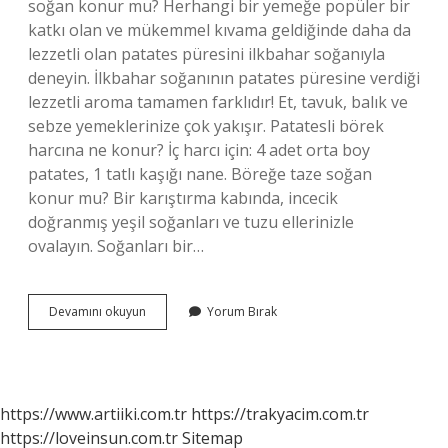
soğan konur mu? Herhangi bir yemeğe popüler bir
katkı olan ve mükemmel kıvama geldiğinde daha da
lezzetli olan patates püresini ilkbahar soğanıyla
deneyin. İlkbahar soğanının patates püresine verdiği
lezzetli aroma tamamen farklıdır! Et, tavuk, balık ve
sebze yemeklerinize çok yakışır. Patatesli börek
harcına ne konur? İç harcı için: 4 adet orta boy
patates, 1 tatlı kaşığı nane. Böreğe taze soğan
konur mu? Bir karıştırma kabında, incecik
doğranmış yeşil soğanları ve tuzu ellerinizle
ovalayın. Soğanları bir…
Patatesli
Devamını okuyun
Yorum Bırak
Borege
Soğan
Konur
Mu
https://www.artiiki.com.tr
https://trakyacim.com.tr
https://loveinsun.com.tr
Sitemap