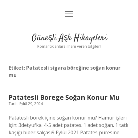
menüyü
Anasayfa
aç
Gizlilik Politikası
Güneşli Aşk Hikayeleri
Yasal Uyarı
Romantik anlara ilham veren bilgiler!
Hakkımızda
Etiket:
Patatesli sigara böreğine soğan konur
mu
Patatesli Borege Soğan Konur Mu
Tarih: Eylül 29, 2024
Patatesli börek içine soğan konur mu? Hamur işleri
için: 3detyufka. 4-5 adet patates. 1 adet soğan. 1 tatlı
kaşığı biber salçası9 Eylül 2021 Patates püresine