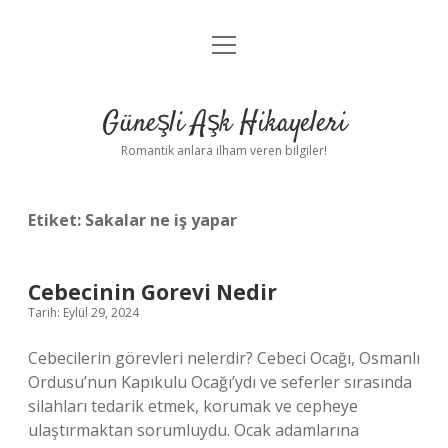
menüyü
Anasayfa
aç
Gizlilik Politikası
Güneşli Aşk Hikayeleri
Yasal Uyarı
Romantik anlara ilham veren bilgiler!
Hakkımızda
Etiket:
Sakalar ne iş yapar
Cebecinin Gorevi Nedir
Tarih: Eylül 29, 2024
Cebecilerin görevleri nelerdir? Cebeci Ocağı, Osmanlı
Ordusu’nun Kapıkulu Ocağı’ydı ve seferler sırasında
silahları tedarik etmek, korumak ve cepheye
ulaştırmaktan sorumluydu. Ocak adamlarına