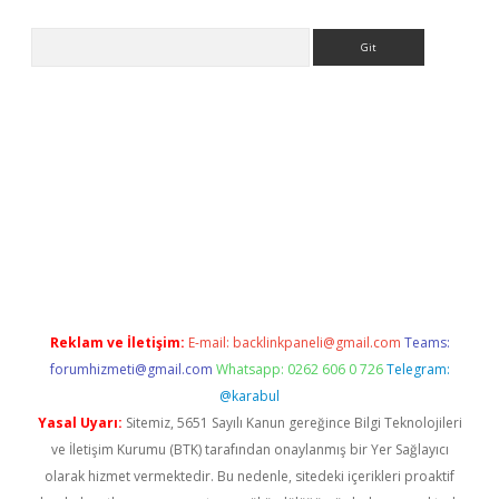
Arama
eni giriş
Betexper giriş adresi güncellendi
betexper.xyz
hilton
Reklam ve İletişim:
E-mail:
backlinkpaneli@gmail.com
Teams:
forumhizmeti@gmail.com
Whatsapp: 0262 606 0 726
Telegram:
@karabul
Yasal Uyarı:
Sitemiz, 5651 Sayılı Kanun gereğince Bilgi Teknolojileri
ve İletişim Kurumu (BTK) tarafından onaylanmış bir Yer Sağlayıcı
olarak hizmet vermektedir. Bu nedenle, sitedeki içerikleri proaktif