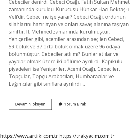
Cebeciler denirdi. Cebeci Ocağı, Fatih Sultan Mehmet
zamanında kuruldu. Kurucusu Hünkar Hacı Bektaş-ı
Veli’dir. Cebeci ne işe yarar? Cebeci Ocağı, ordunun
silahlarını hazırlayan ve onları savaş alanına taşıyan
sınıftır. II. Mehmed zamanında kurulmuştur.
Yeniçeriler gibi, acemiler arasından seçilen Cebeci,
59 bölük ve 37 orta bölük olmak üzere 96 odaya
bölünmüştür. Cebeciler atlı mı? Bunlar atlılar ve
yayalar olmak üzere iki bölüme ayrılırdı. Kapıkulu
piyadeleri ise Yeniçeriler, Acemi Ocağı, Cebeciler,
Topçular, Topçu Arabacıları, Humbaracılar ve
Lağımcılar gibi sınıflara ayrılırdı.…
Cebecinin
Devamını okuyun
Yorum Bırak
Gorevi
Nedir
https://www.artiiki.com.tr
https://trakyacim.com.tr