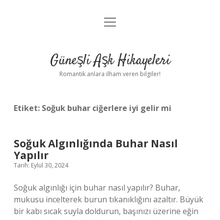
menüyü
Anasayfa
aç
Gizlilik Politikası
Güneşli Aşk Hikayeleri
Yasal Uyarı
Romantik anlara ilham veren bilgiler!
Hakkımızda
Etiket:
Soğuk buhar ciğerlere iyi gelir mi
Soğuk Algınlığında Buhar Nasıl
Yapılır
Tarih: Eylül 30, 2024
Soğuk algınlığı için buhar nasıl yapılır? Buhar,
mukusu incelterek burun tıkanıklığını azaltır. Büyük
bir kabı sıcak suyla doldurun, başınızı üzerine eğin