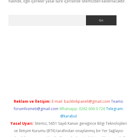
halinde, ilgili içerikler yasal süre içerisinde sitemizden kaldırılacaktır.
Arama
bet yeni giriş
Betexper giriş adresi güncellendi
betexper.xyz
hi
Reklam ve İletişim:
E-mail:
backlinkpaneli@gmail.com
Teams:
forumhizmeti@gmail.com
Whatsapp: 0262 606 0 726
Telegram:
@karabul
Yasal Uyarı:
Sitemiz, 5651 Sayılı Kanun gereğince Bilgi Teknolojileri
ve İletişim Kurumu (BTK) tarafından onaylanmış bir Yer Sağlayıcı