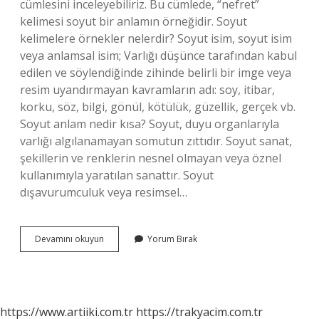
cümlesini inceleyebiliriz. Bu cümlede, “nefret”
kelimesi soyut bir anlamın örneğidir. Soyut
kelimelere örnekler nelerdir? Soyut isim, soyut isim
veya anlamsal isim; Varlığı düşünce tarafından kabul
edilen ve söylendiğinde zihinde belirli bir imge veya
resim uyandırmayan kavramların adı: soy, itibar,
korku, söz, bilgi, gönül, kötülük, güzellik, gerçek vb.
Soyut anlam nedir kısa? Soyut, duyu organlarıyla
varlığı algılanamayan somutun zıttıdır. Soyut sanat,
şekillerin ve renklerin nesnel olmayan veya öznel
kullanımıyla yaratılan sanattır. Soyut
dışavurumculuk veya resimsel…
Soyut
Devamını okuyun
Yorum Bırak
Cümle
Ne
Demek
https://www.artiiki.com.tr
https://trakyacim.com.tr