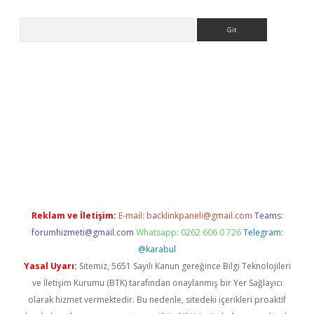
Arama
eni giriş
Betexper giriş adresi güncellendi
betexper.xyz
hiltonb
Reklam ve İletişim:
E-mail:
backlinkpaneli@gmail.com
Teams:
forumhizmeti@gmail.com
Whatsapp: 0262 606 0 726
Telegram:
@karabul
Yasal Uyarı:
Sitemiz, 5651 Sayılı Kanun gereğince Bilgi Teknolojileri
ve İletişim Kurumu (BTK) tarafından onaylanmış bir Yer Sağlayıcı
olarak hizmet vermektedir. Bu nedenle, sitedeki içerikleri proaktif