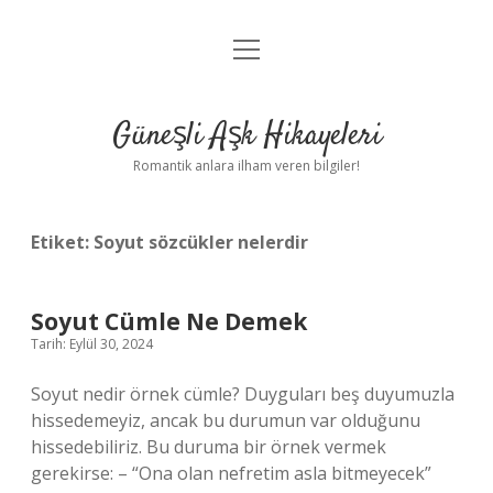
menüyü
Anasayfa
aç
Gizlilik Politikası
Güneşli Aşk Hikayeleri
Yasal Uyarı
Romantik anlara ilham veren bilgiler!
Hakkımızda
Etiket:
Soyut sözcükler nelerdir
Soyut Cümle Ne Demek
Tarih: Eylül 30, 2024
Soyut nedir örnek cümle? Duyguları beş duyumuzla
hissedemeyiz, ancak bu durumun var olduğunu
hissedebiliriz. Bu duruma bir örnek vermek
gerekirse: – “Ona olan nefretim asla bitmeyecek”