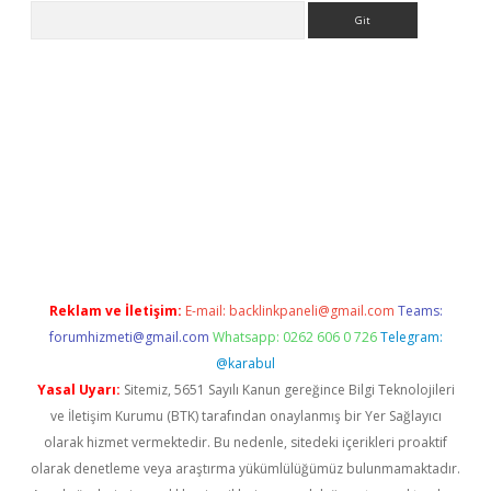
Arama
eni giriş
Betexper giriş adresi güncellendi
betexper.xyz
hilton
Reklam ve İletişim:
E-mail:
backlinkpaneli@gmail.com
Teams:
forumhizmeti@gmail.com
Whatsapp: 0262 606 0 726
Telegram:
@karabul
Yasal Uyarı:
Sitemiz, 5651 Sayılı Kanun gereğince Bilgi Teknolojileri
ve İletişim Kurumu (BTK) tarafından onaylanmış bir Yer Sağlayıcı
olarak hizmet vermektedir. Bu nedenle, sitedeki içerikleri proaktif
olarak denetleme veya araştırma yükümlülüğümüz bulunmamaktadır.