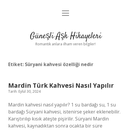
menüyü
Anasayfa
aç
Gizlilik Politikası
Güneşli Aşk Hikayeleri
Yasal Uyarı
Romantik anlara ilham veren bilgiler!
Hakkımızda
Etiket:
Süryani kahvesi özelliği nedir
Mardin Türk Kahvesi Nasıl Yapılır
Tarih: Eylül 30, 2024
Mardin kahvesi nasıl yapılır? 1 su bardağı su, 1 su
bardağı Süryani kahvesi, istenirse şeker eklenebilir.
Karıştırılıp kısık ateşte pişirilir. Süryani Mardin
kahvesi, kaynadıktan sonra ocakta bir süre