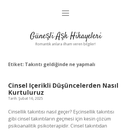
menüyü
Anasayfa
aç
Gizlilik Politikası
Güneşli Aşk Hikayeleri
Yasal Uyarı
Romantik anlara ilham veren bilgiler!
Hakkımızda
Etiket:
Takıntı geldiğinde ne yapmalı
Cinsel Içerikli Düşüncelerden Nasıl
Kurtuluruz
Tarih: Şubat 16, 2025
Cinsellik takıntısı nasıl geçer? Eşcinsellik takıntısı
gibi cinsel takıntıların geçmesi için kesin çözüm
psikoanalitik psikoterapidir. Cinsel takıntıdan