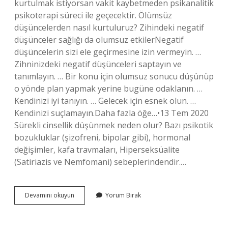
kurtulmak istiyorsan vakit kaybetmeden psikanalitik
psikoterapi süreci ile geçecektir. Ölümsüz
düşüncelerden nasıl kurtuluruz? Zihindeki negatif
düşünceler sağlığı da olumsuz etkilerNegatif
düşüncelerin sizi ele geçirmesine izin vermeyin. …
Zihninizdeki negatif düşünceleri saptayın ve
tanımlayın. … Bir konu için olumsuz sonucu düşünüp
o yönde plan yapmak yerine bugüne odaklanın. …
Kendinizi iyi tanıyın. … Gelecek için esnek olun. …
Kendinizi suçlamayın.Daha fazla öğe…•13 Tem 2020
Sürekli cinsellik düşünmek neden olur? Bazı psikotik
bozukluklar (şizofreni, bipolar gibi), hormonal
değişimler, kafa travmaları, Hiperseksüalite
(Satiriazis ve Nemfomani) sebeplerindendir.…
Cinsel
Devamını okuyun
Yorum Bırak
Içerikli
Düşüncelerden
Nasıl