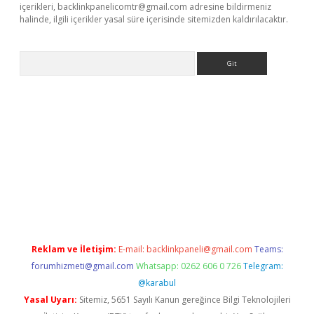
içerikleri,
backlinkpanelicomtr@gmail.com
adresine bildirmeniz
halinde, ilgili içerikler yasal süre içerisinde sitemizden kaldırılacaktır.
Arama
yeni giriş
Betexper giriş adresi güncellendi
betexper.xyz
hilton
Reklam ve İletişim:
E-mail:
backlinkpaneli@gmail.com
Teams:
forumhizmeti@gmail.com
Whatsapp: 0262 606 0 726
Telegram:
@karabul
Yasal Uyarı:
Sitemiz, 5651 Sayılı Kanun gereğince Bilgi Teknolojileri