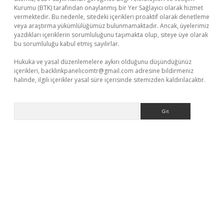
Kurumu (BTK) tarafından onaylanmış bir Yer Sağlayıcı olarak hizmet
vermektedir. Bu nedenle, sitedeki içerikleri proaktif olarak denetleme
veya araştırma yükümlülüğümüz bulunmamaktadır. Ancak, üyelerimiz
yazdıkları içeriklerin sorumluluğunu taşımakta olup, siteye üye olarak
bu sorumluluğu kabul etmiş sayılırlar.
Hukuka ve yasal düzenlemelere aykırı olduğunu düşündüğünüz
içerikleri,
backlinkpanelicomtr@gmail.com
adresine bildirmeniz
halinde, ilgili içerikler yasal süre içerisinde sitemizden kaldırılacaktır.
Arama
per giriş adresi güncellendi
betexper.xyz
hiltonbet yeni giriş