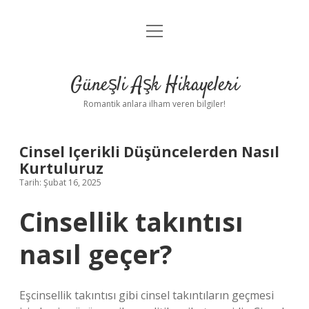
menüyü
Anasayfa
aç
Gizlilik Politikası
Güneşli Aşk Hikayeleri
Yasal Uyarı
Romantik anlara ilham veren bilgiler!
Hakkımızda
Cinsel Içerikli Düşüncelerden Nasıl
Kurtuluruz
Tarih: Şubat 16, 2025
Cinsellik takıntısı
nasıl geçer?
Eşcinsellik takıntısı gibi cinsel takıntıların geçmesi