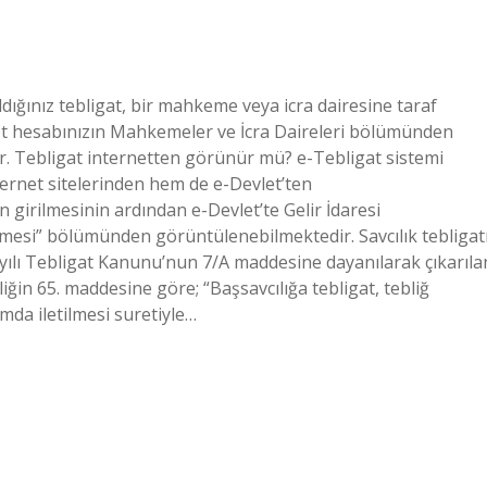
dığınız tebligat, bir mahkeme veya icra dairesine taraf
let hesabınızın Mahkemeler ve İcra Daireleri bölümünden
r. Tebligat internetten görünür mü? e-Tebligat sistemi
ternet sitelerinden hem de e-Devlet’ten
in girilmesinin ardından e-Devlet’te Gelir İdaresi
nmesi” bölümünden görüntülenebilmektedir. Savcılık tebligat
ayılı Tebligat Kanunu’nun 7/A maddesine dayanılarak çıkarıla
n 65. maddesine göre; “Başsavcılığa tebligat, tebliğ
mda iletilmesi suretiyle…