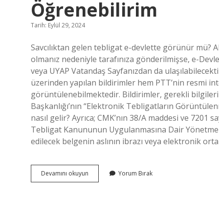
Öğrenebilirim
Tarih: Eylül 29, 2024
Savcılıktan gelen tebligat e-devlette görünür mü? Al
olmanız nedeniyle tarafınıza gönderilmişse, e-Dev
veya UYAP Vatandaş Sayfanızdan da ulaşılabilecekti
üzerinden yapılan bildirimler hem PTT’nin resmi in
görüntülenebilmektedir. Bildirimler, gerekli bilgiler
Başkanlığı’nın “Elektronik Tebligatların Görüntüle
nasıl gelir? Ayrıca; CMK’nın 38/A maddesi ve 7201 s
Tebligat Kanununun Uygulanmasına Dair Yönetmeliği
edilecek belgenin aslının ibrazı veya elektronik orta
Savcılıktan
Devamını okuyun
Yorum Bırak
Gelen
Tebligatı
Nasıl
Öğrenebilirim