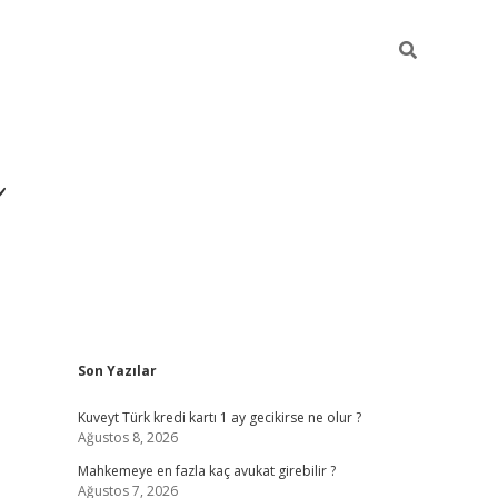
i
Sidebar
Son Yazılar
betci
vdcasino giriş
ilbet casino
ilbet yeni giriş
B
Kuveyt Türk kredi kartı 1 ay gecikirse ne olur ?
Ağustos 8, 2026
Mahkemeye en fazla kaç avukat girebilir ?
Ağustos 7, 2026