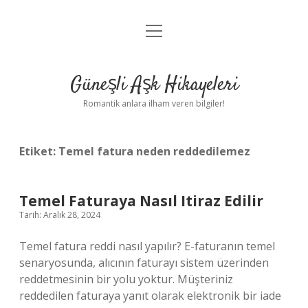
menüyü
Anasayfa
aç
Gizlilik Politikası
Güneşli Aşk Hikayeleri
Yasal Uyarı
Romantik anlara ilham veren bilgiler!
Hakkımızda
Etiket:
Temel fatura neden reddedilemez
Temel Faturaya Nasıl Itiraz Edilir
Tarih: Aralık 28, 2024
Temel fatura reddi nasıl yapılır? E-faturanın temel
senaryosunda, alıcının faturayı sistem üzerinden
reddetmesinin bir yolu yoktur. Müşteriniz
reddedilen faturaya yanıt olarak elektronik bir iade