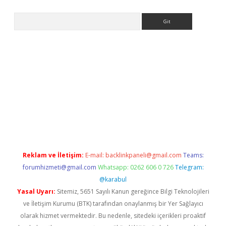
Arama
et yeni giriş
Betexper giriş adresi güncellendi
betexper.xyz
hil
Reklam ve İletişim:
E-mail:
backlinkpaneli@gmail.com
Teams:
forumhizmeti@gmail.com
Whatsapp: 0262 606 0 726
Telegram:
@karabul
Yasal Uyarı:
Sitemiz, 5651 Sayılı Kanun gereğince Bilgi Teknolojileri
ve İletişim Kurumu (BTK) tarafından onaylanmış bir Yer Sağlayıcı
olarak hizmet vermektedir. Bu nedenle, sitedeki içerikleri proaktif