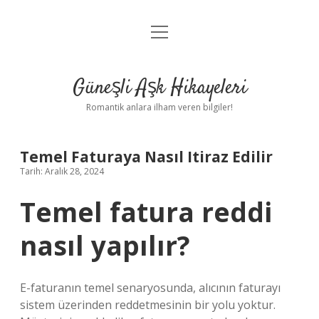
menüyü
Anasayfa
aç
Gizlilik Politikası
Güneşli Aşk Hikayeleri
Yasal Uyarı
Romantik anlara ilham veren bilgiler!
Hakkımızda
Temel Faturaya Nasıl Itiraz Edilir
Tarih: Aralık 28, 2024
Temel fatura reddi
nasıl yapılır?
E-faturanın temel senaryosunda, alıcının faturayı
sistem üzerinden reddetmesinin bir yolu yoktur.