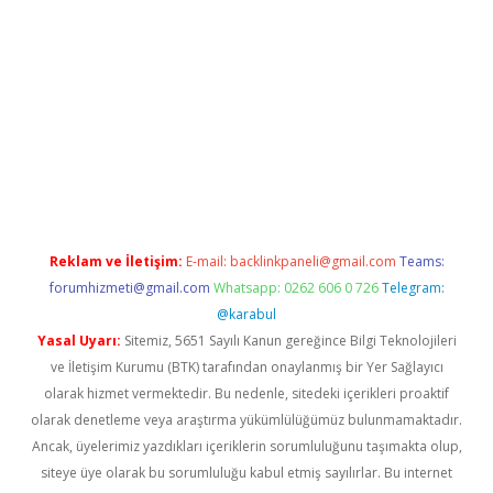
xper giriş adresi güncellendi
betexper.xyz
hiltonbet yeni giriş
Reklam ve İletişim:
E-mail:
backlinkpaneli@gmail.com
Teams:
forumhizmeti@gmail.com
Whatsapp: 0262 606 0 726
Telegram:
@karabul
Yasal Uyarı:
Sitemiz, 5651 Sayılı Kanun gereğince Bilgi Teknolojileri
ve İletişim Kurumu (BTK) tarafından onaylanmış bir Yer Sağlayıcı
olarak hizmet vermektedir. Bu nedenle, sitedeki içerikleri proaktif
olarak denetleme veya araştırma yükümlülüğümüz bulunmamaktadır.
Ancak, üyelerimiz yazdıkları içeriklerin sorumluluğunu taşımakta olup,
siteye üye olarak bu sorumluluğu kabul etmiş sayılırlar. Bu internet