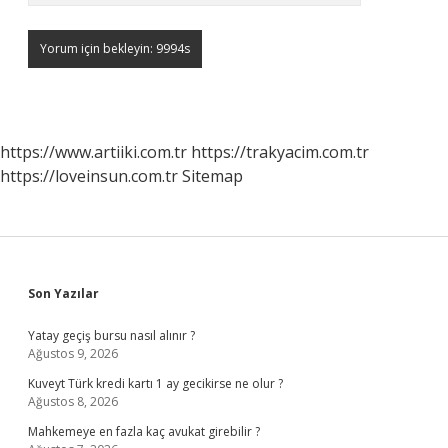
https://www.artiiki.com.tr
https://trakyacim.com.tr
https://loveinsun.com.tr
Sitemap
Sidebar
Son Yazılar
Yatay geçiş bursu nasıl alınır ?
Ağustos 9, 2026
Kuveyt Türk kredi kartı 1 ay gecikirse ne olur ?
Ağustos 8, 2026
Mahkemeye en fazla kaç avukat girebilir ?