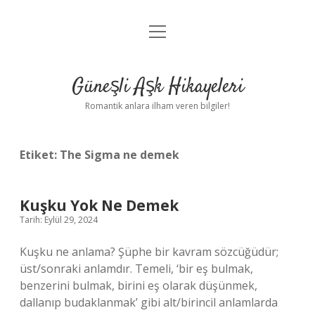
menüyü
Anasayfa
aç
Gizlilik Politikası
Güneşli Aşk Hikayeleri
Yasal Uyarı
Romantik anlara ilham veren bilgiler!
Hakkımızda
Etiket:
The Sigma ne demek
Kuşku Yok Ne Demek
Tarih: Eylül 29, 2024
Kuşku ne anlama? Şüphe bir kavram sözcüğüdür;
üst/sonraki anlamdır. Temeli, ‘bir eş bulmak,
benzerini bulmak, birini eş olarak düşünmek,
dallanıp budaklanmak’ gibi alt/birincil anlamlarda