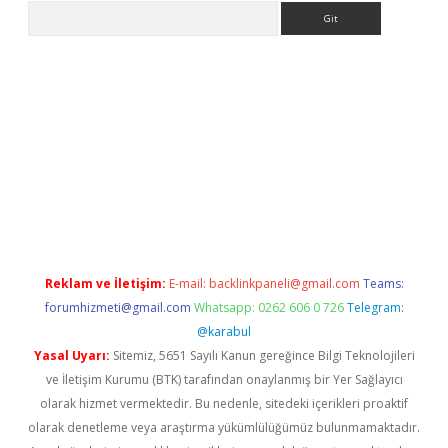
Arama
eni giriş
Betexper giriş adresi güncellendi
betexper.xyz
hiltonb
Reklam ve İletişim:
E-mail:
backlinkpaneli@gmail.com
Teams:
forumhizmeti@gmail.com
Whatsapp: 0262 606 0 726
Telegram:
@karabul
Yasal Uyarı:
Sitemiz, 5651 Sayılı Kanun gereğince Bilgi Teknolojileri
ve İletişim Kurumu (BTK) tarafından onaylanmış bir Yer Sağlayıcı
olarak hizmet vermektedir. Bu nedenle, sitedeki içerikleri proaktif
olarak denetleme veya araştırma yükümlülüğümüz bulunmamaktadır.