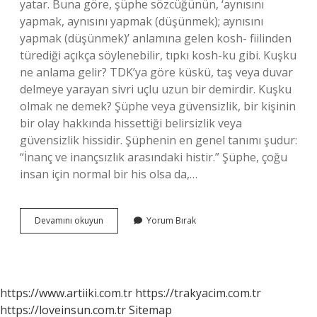
yatar. Buna göre, şüphe sözcüğünün, ‘aynısını
yapmak, aynısını yapmak (düşünmek); aynısını
yapmak (düşünmek)’ anlamına gelen kosh- fiilinden
türediği açıkça söylenebilir, tıpkı kosh-ku gibi. Kuşku
ne anlama gelir? TDK’ya göre küskü, taş veya duvar
delmeye yarayan sivri uçlu uzun bir demirdir. Kuşku
olmak ne demek? Şüphe veya güvensizlik, bir kişinin
bir olay hakkında hissettiği belirsizlik veya
güvensizlik hissidir. Şüphenin en genel tanımı şudur:
“İnanç ve inançsızlık arasındaki histir.” Şüphe, çoğu
insan için normal bir his olsa da,…
Kuşku
Devamını okuyun
Yorum Bırak
Yok
Ne
Demek
https://www.artiiki.com.tr
https://trakyacim.com.tr
https://loveinsun.com.tr
Sitemap