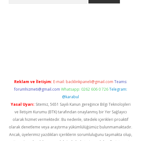
eni giriş
Betexper giriş adresi güncellendi
betexper.xyz
hilton
Reklam ve İletişim:
E-mail:
backlinkpaneli@gmail.com
Teams:
forumhizmeti@gmail.com
Whatsapp: 0262 606 0 726
Telegram:
@karabul
Yasal Uyarı:
Sitemiz, 5651 Sayılı Kanun gereğince Bilgi Teknolojileri
ve İletişim Kurumu (BTK) tarafından onaylanmış bir Yer Sağlayıcı
olarak hizmet vermektedir. Bu nedenle, sitedeki içerikleri proaktif
olarak denetleme veya araştırma yükümlülüğümüz bulunmamaktadır.
Ancak, üyelerimiz yazdıkları içeriklerin sorumluluğunu taşımakta olup,