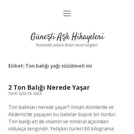
menüyü
Anasayfa
aç
Gizlilik Politikası
Güneşli Aşk Hikayeleri
Yasal Uyarı
Romantik anlara ilham veren bilgiler!
Hakkımızda
Etiket:
Ton balığı yağı süzülmeli mi
2 Ton Balığı Nerede Yaşar
Tarih: Eylül 30, 2024
Ton balıkları nerede yaşar? Ilıman iklimlerde ve
Akdeniz’de yaşayan bu balıklar büyük bir türdür.
Ton balığı eti de vitamin ve mineral açısından
oldukça zengindir. Yetişkin türleri 60 kilograma