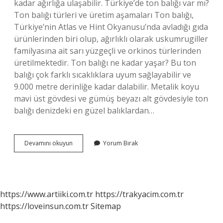
kadar ağırlığa ulaşabilir. Türkiye’de ton balığı var mı?
Ton balığı türleri ve üretim aşamaları Ton balığı,
Türkiye’nin Atlas ve Hint Okyanusu’nda avladığı gıda
ürünlerinden biri olup, ağırlıklı olarak uskumrugiller
familyasına ait sarı yüzgeçli ve orkinos türlerinden
üretilmektedir. Ton balığı ne kadar yaşar? Bu ton
balığı çok farklı sıcaklıklara uyum sağlayabilir ve
9.000 metre derinliğe kadar dalabilir. Metalik koyu
mavi üst gövdesi ve gümüş beyazı alt gövdesiyle ton
balığı denizdeki en güzel balıklardan…
2
Devamını okuyun
Yorum Bırak
Ton
Balığı
Nerede
Yaşar
https://www.artiiki.com.tr
https://trakyacim.com.tr
https://loveinsun.com.tr
Sitemap