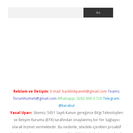
Arama
eni giriş
Betexper giriş adresi güncellendi
betexper.xyz
hiltonb
Reklam ve İletişim:
E-mail:
backlinkpaneli@gmail.com
Teams:
forumhizmeti@gmail.com
Whatsapp: 0262 606 0 726
Telegram:
@karabul
Yasal Uyarı:
Sitemiz, 5651 Sayılı Kanun gereğince Bilgi Teknolojileri
ve İletişim Kurumu (BTK) tarafından onaylanmış bir Yer Sağlayıcı
olarak hizmet vermektedir. Bu nedenle, sitedeki içerikleri proaktif