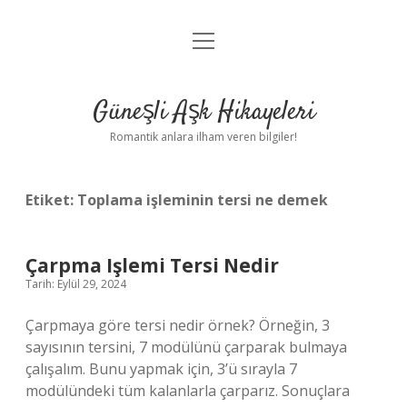
menüyü
Anasayfa
aç
Gizlilik Politikası
Güneşli Aşk Hikayeleri
Yasal Uyarı
Romantik anlara ilham veren bilgiler!
Hakkımızda
Etiket:
Toplama işleminin tersi ne demek
Çarpma Işlemi Tersi Nedir
Tarih: Eylül 29, 2024
Çarpmaya göre tersi nedir örnek? Örneğin, 3
sayısının tersini, 7 modülünü çarparak bulmaya
çalışalım. Bunu yapmak için, 3’ü sırayla 7
modülündeki tüm kalanlarla çarparız. Sonuçlara