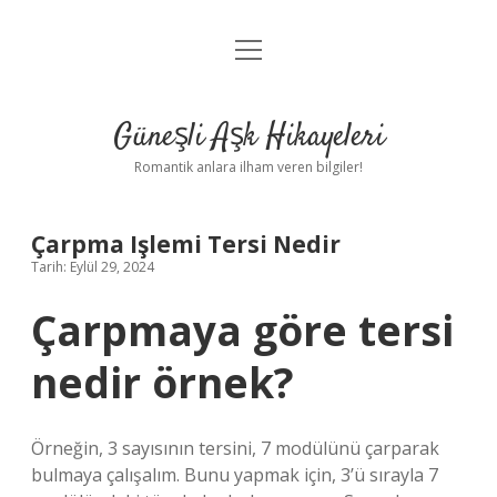
menüyü
Anasayfa
aç
Gizlilik Politikası
Güneşli Aşk Hikayeleri
Yasal Uyarı
Romantik anlara ilham veren bilgiler!
Hakkımızda
Çarpma Işlemi Tersi Nedir
Tarih: Eylül 29, 2024
Çarpmaya göre tersi
nedir örnek?
Örneğin, 3 sayısının tersini, 7 modülünü çarparak
bulmaya çalışalım. Bunu yapmak için, 3’ü sırayla 7