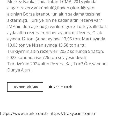
Merkez Bankası’nda tutan TCMB, 2015 yılında
asgari rezerv yükümlülüğünden çıkardığı yeni
altınları Borsa İstanbul’un altın saklama tesisine
aktarmıştı. Türkiye’nin ne kadar altın rezervi var?
IMF’nin dün açıkladığı verilere göre Türkiye, ilk dört
ayda altın rezervlerini her ay artırdı. Rezerv, Ocak
ayında 12 ton, Şubat ayında 17,95 ton, Mart ayında
10,03 ton ve Nisan ayında 15,58 ton arttı.
Türkiye’nin altın rezervleri 2022 sonunda 542 ton,
2023 sonunda ise 726 ton seviyesindeydi.
Türkiye’nin 2024 altın Rezervi Kaç Ton? Öte yandan
Dünya Altın…
Dünyada
Devamını okuyun
Yorum Bırak
En
Çok
Altın
Hangi
Ülkede
https://www.artiiki.com.tr
https://trakyacim.com.tr
Var