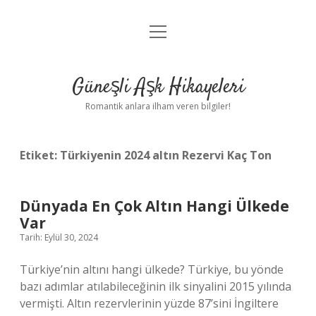
menüyü
Anasayfa
aç
Gizlilik Politikası
Güneşli Aşk Hikayeleri
Yasal Uyarı
Romantik anlara ilham veren bilgiler!
Hakkımızda
Etiket:
Türkiyenin 2024 altın Rezervi Kaç Ton
Dünyada En Çok Altın Hangi Ülkede
Var
Tarih: Eylül 30, 2024
Türkiye’nin altını hangi ülkede? Türkiye, bu yönde
bazı adımlar atılabileceğinin ilk sinyalini 2015 yılında
vermişti. Altın rezervlerinin yüzde 87’sini İngiltere