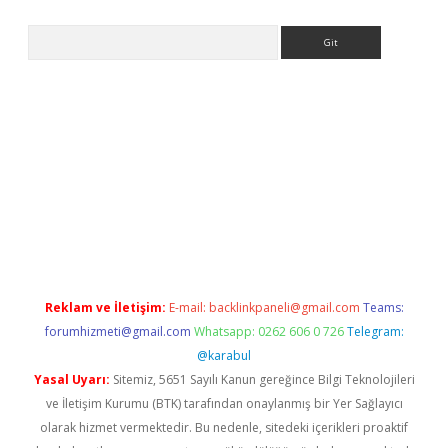
Arama
yeni giriş
Betexper giriş adresi güncellendi
betexper.xyz
hilton
Reklam ve İletişim:
E-mail:
backlinkpaneli@gmail.com
Teams:
forumhizmeti@gmail.com
Whatsapp: 0262 606 0 726
Telegram:
@karabul
Yasal Uyarı:
Sitemiz, 5651 Sayılı Kanun gereğince Bilgi Teknolojileri
ve İletişim Kurumu (BTK) tarafından onaylanmış bir Yer Sağlayıcı
olarak hizmet vermektedir. Bu nedenle, sitedeki içerikleri proaktif