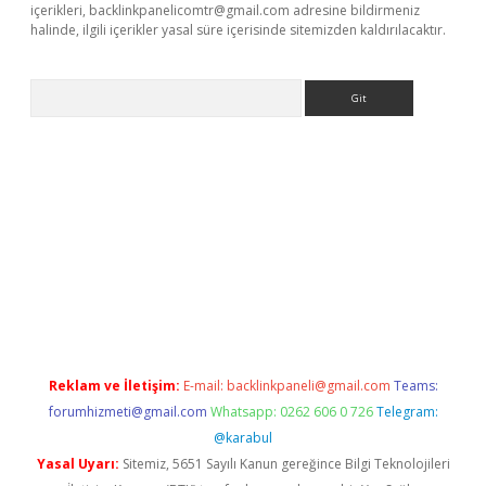
içerikleri,
backlinkpanelicomtr@gmail.com
adresine bildirmeniz
halinde, ilgili içerikler yasal süre içerisinde sitemizden kaldırılacaktır.
Arama
eni giriş
Betexper giriş adresi güncellendi
betexper.xyz
hiltonb
Reklam ve İletişim:
E-mail:
backlinkpaneli@gmail.com
Teams:
forumhizmeti@gmail.com
Whatsapp: 0262 606 0 726
Telegram:
@karabul
Yasal Uyarı:
Sitemiz, 5651 Sayılı Kanun gereğince Bilgi Teknolojileri