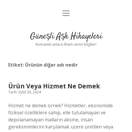
menüyü
Anasayfa
aç
Gizlilik Politikası
Güneşli Aşk Hikayeleri
Yasal Uyarı
Romantik anlara ilham veren bilgiler!
Hakkımızda
Etiket:
Ürünün diğer adı nedir
Ürün Veya Hizmet Ne Demek
Tarih: Eylül 30, 2024
Hizmet ne demek örnek? Hizmetler, ekonomide
fiziksel özelliklere sahip, elle tutulamayan ve
depolanamayan malların aksine, insan
gereksinimlerini karşılamak üzere üretilen veya