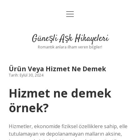
menüyü
Anasayfa
aç
Gizlilik Politikası
Güneşli Aşk Hikayeleri
Yasal Uyarı
Romantik anlara ilham veren bilgiler!
Hakkımızda
Ürün Veya Hizmet Ne Demek
Tarih: Eylül 30, 2024
Hizmet ne demek
örnek?
Hizmetler, ekonomide fiziksel özelliklere sahip, elle
tutulamayan ve depolanamayan malların aksine,