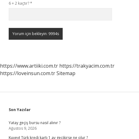
6 + 2 kaçtır?
*
https://www.artiiki.com.tr
https://trakyacim.com.tr
https://loveinsun.com.tr
Sitemap
Sidebar
Son Yazılar
Yatay geçiş bursu nasıl alınır ?
Ağustos 9, 2026
Kuveyt Türk kredi kartı 1 ay gecikirse ne olur ?