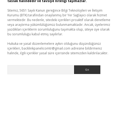
taslak halindedir ve tavsiye niteliği taşımazlar.
Sitemiz, 5651 Sayılı Kanun gereğince Bilgi Teknolojileri ve İletişim
Kurumu (BTK) tarafından onaylanmış bir Yer Sağlayıcı olarak hizmet
vermektedir. Bu nedenle, sitedeki içerikleri proaktif olarak denetleme
veya araştırma yükümlülüğümüz bulunmamaktadır. Ancak, üyelerimiz
yazdıkları içeriklerin sorumluluğunu taşımakta olup, siteye üye olarak
bu sorumluluğu kabul etmiş sayılırlar.
Hukuka ve yasal düzenlemelere aykırı olduğunu düşündüğünüz
içerikleri,
backlinkpanelicomtr@gmail.com
adresine bildirmeniz
halinde, ilgili içerikler yasal süre içerisinde sitemizden kaldırılacaktır.
Arama
exper giriş adresi güncellendi
betexper.xyz
hiltonbet yeni giri