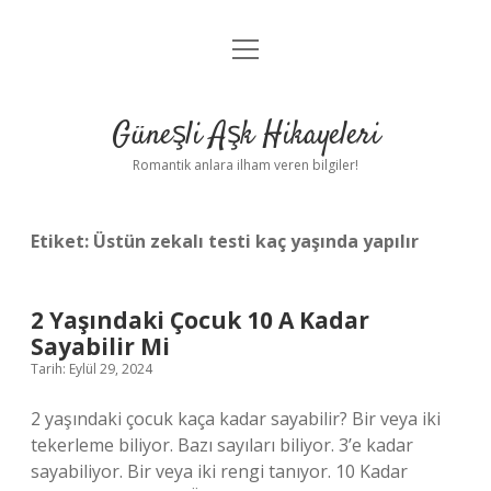
menüyü
Anasayfa
aç
Gizlilik Politikası
Güneşli Aşk Hikayeleri
Yasal Uyarı
Romantik anlara ilham veren bilgiler!
Hakkımızda
Etiket:
Üstün zekalı testi kaç yaşında yapılır
2 Yaşındaki Çocuk 10 A Kadar
Sayabilir Mi
Tarih: Eylül 29, 2024
2 yaşındaki çocuk kaça kadar sayabilir? Bir veya iki
tekerleme biliyor. Bazı sayıları biliyor. 3’e kadar
sayabiliyor. Bir veya iki rengi tanıyor. 10 Kadar