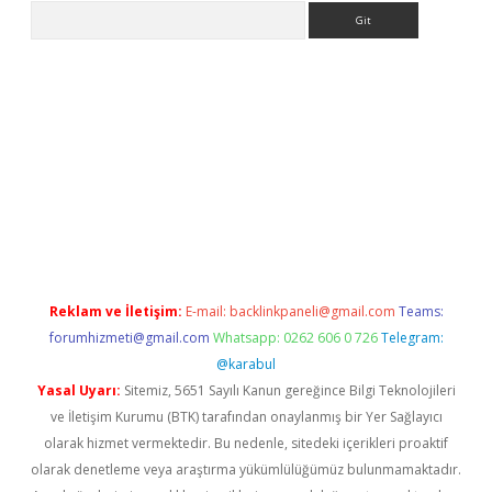
Arama
yeni giriş
Betexper giriş adresi güncellendi
betexper.xyz
hilton
Reklam ve İletişim:
E-mail:
backlinkpaneli@gmail.com
Teams:
forumhizmeti@gmail.com
Whatsapp: 0262 606 0 726
Telegram:
@karabul
Yasal Uyarı:
Sitemiz, 5651 Sayılı Kanun gereğince Bilgi Teknolojileri
ve İletişim Kurumu (BTK) tarafından onaylanmış bir Yer Sağlayıcı
olarak hizmet vermektedir. Bu nedenle, sitedeki içerikleri proaktif
olarak denetleme veya araştırma yükümlülüğümüz bulunmamaktadır.