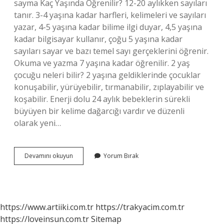
sayma Kaç Yaşında Öğrenilir? 12-20 aylıkken sayıları
tanır. 3-4 yaşına kadar harfleri, kelimeleri ve sayıları
yazar, 4-5 yaşına kadar bilime ilgi duyar, 4,5 yaşına
kadar bilgisayar kullanır, çoğu 5 yaşına kadar
sayıları sayar ve bazı temel sayı gerçeklerini öğrenir.
Okuma ve yazma 7 yaşına kadar öğrenilir. 2 yaş
çocuğu neleri bilir? 2 yaşına geldiklerinde çocuklar
konuşabilir, yürüyebilir, tırmanabilir, zıplayabilir ve
koşabilir. Enerji dolu 24 aylık bebeklerin sürekli
büyüyen bir kelime dağarcığı vardır ve düzenli
olarak yeni…
2
Devamını okuyun
Yorum Bırak
Yaşındaki
Çocuk
10
A
Kadar
https://www.artiiki.com.tr
https://trakyacim.com.tr
Sayabilir
https://loveinsun.com.tr
Sitemap
Mi