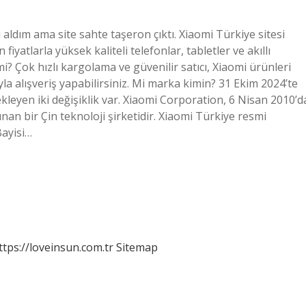
ı aldım ama site sahte taşeron çıktı. Xiaomi Türkiye sitesi
yatlarla yüksek kaliteli telefonlar, tabletler ve akıllı
? Çok hızlı kargolama ve güvenilir satıcı, Xiaomi ürünleri
yla alışveriş yapabilirsiniz. Mi marka kimin? 31 Ekim 2024’te
kleyen iki değişiklik var. Xiaomi Corporation, 6 Nisan 2010’d
an bir Çin teknoloji şirketidir. Xiaomi Türkiye resmi
Bayisi…
ttps://loveinsun.com.tr
Sitemap