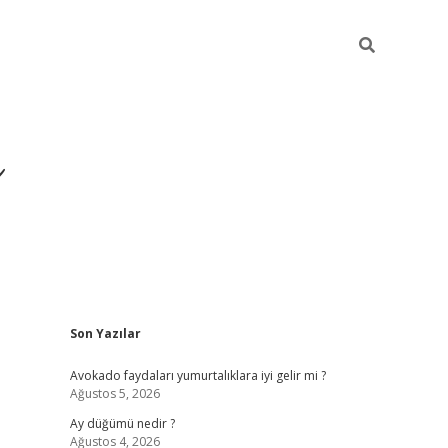
i
Sidebar
Son Yazılar
betci
vdcasino giriş
ilbet casino
ilbet yeni 
Avokado faydaları yumurtalıklara iyi gelir mi ?
Ağustos 5, 2026
Ay düğümü nedir ?
Ağustos 4, 2026