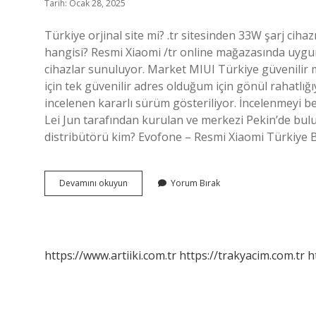
Tarih: Ocak 28, 2025
Türkiye orjinal site mi? .tr sitesinden 33W şarj cihaz
hangisi? Resmi Xiaomi /tr online mağazasında uygun fi
cihazlar sunuluyor. Market MIUI Türkiye güvenilir mi
için tek güvenilir adres olduğum için gönül rahatlığı
incelenen kararlı sürüm gösteriliyor. İncelenmeyi be
Lei Jun tarafından kurulan ve merkezi Pekin’de bulun
distribütörü kim? Evofone – Resmi Xiaomi Türkiye 
Mi
Devamını okuyun
Yorum Bırak
Com
Sitesi
Güvenilir
Mi
https://www.artiiki.com.tr
https://trakyacim.com.tr
h