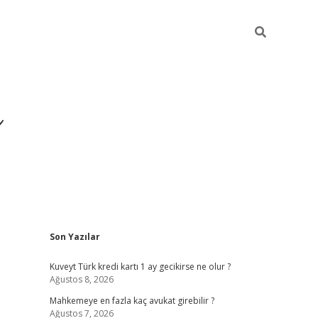
i
Sidebar
Son Yazılar
betci
vdcasino giriş
ilbet casino
ilbet yeni giriş
Betex
Kuveyt Türk kredi kartı 1 ay gecikirse ne olur ?
Ağustos 8, 2026
Mahkemeye en fazla kaç avukat girebilir ?
Ağustos 7, 2026