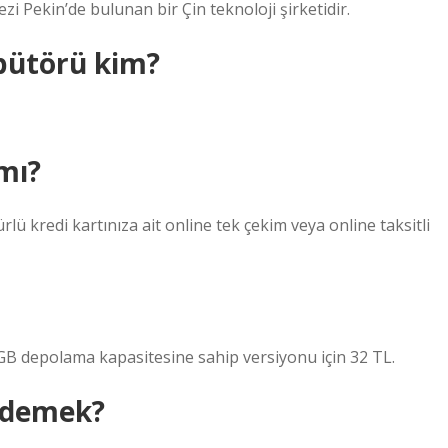
i Pekin’de bulunan bir Çin teknoloji şirketidir.
ibütörü kim?
mı?
rlü kredi kartınıza ait online tek çekim veya online taksitli
 GB depolama kapasitesine sahip versiyonu için 32 TL.
e demek?