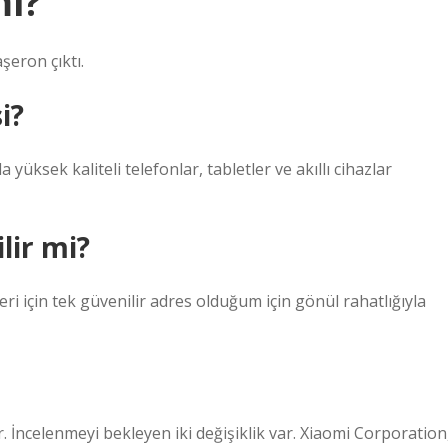
mi?
şeron çıktı.
i?
üksek kaliteli telefonlar, tabletler ve akıllı cihazlar
lir mi?
eri için tek güvenilir adres olduğum için gönül rahatlığıyla
. İncelenmeyi bekleyen iki değişiklik var. Xiaomi Corporation