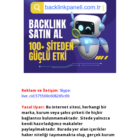
Reklam ve İletişim:
Skype:
live:.cid.575569c608265c69
Yasal Uyarı:
Bu internet sitesi, herhangi bir
marka, kurum veya şahıs şirketi ile hiçbir
bağlantısı bulunmamaktadır. Sitede yalnızca
kendi hazırladığımız makaleler
paylaşılmaktadır. Burada yer alan içerikler
haber niteliği taşımamakta olup, gerçek kurum