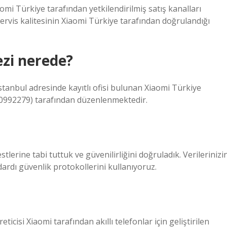
aomi Türkiye tarafından yetkilendirilmiş satış kanalları
n servis kalitesinin Xiaomi Türkiye tarafından doğrulandığı
zi nerede?
stanbul adresinde kayıtlı ofisi bulunan Xiaomi Türkiye
440992279) tarafından düzenlenmektedir.
tlerine tabi tuttuk ve güvenilirliğini doğruladık. Verilerinizi
ndardı güvenlik protokollerini kullanıyoruz.
ticisi Xiaomi tarafından akıllı telefonlar için geliştirilen