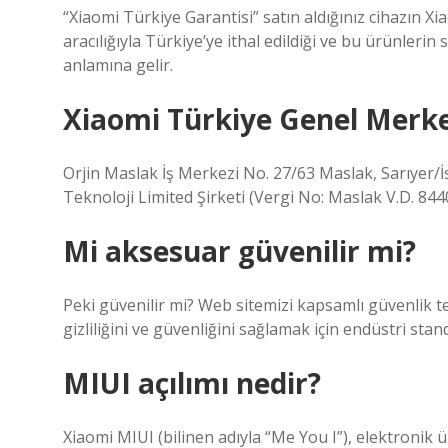
“Xiaomi Türkiye Garantisi” satın aldığınız cihazın Xi
aracılığıyla Türkiye’ye ithal edildiği ve bu ürünleri
anlamına gelir.
Xiaomi Türkiye Genel Merke
Orjin Maslak İş Merkezi No. 27/63 Maslak, Sarıyer/İ
Teknoloji Limited Şirketi (Vergi No: Maslak V.D. 8
Mi aksesuar güvenilir mi?
Peki güvenilir mi? Web sitemizi kapsamlı güvenlik tes
gizliliğini ve güvenliğini sağlamak için endüstri sta
MIUI açılımı nedir?
Xiaomi MIUI (bilinen adıyla “Me You I”), elektronik üre