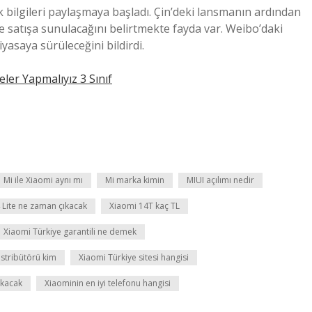
k bilgileri paylaşmaya başladı. Çin’deki lansmanın ardından
e satışa sunulacağını belirtmekte fayda var. Weibo’daki
yasaya sürüleceğini bildirdi.
ler Yapmalıyız 3 Sınıf
Mi ile Xiaomi aynı mı
Mi marka kimin
MIUI açılımı nedir
 Lite ne zaman çıkacak
Xiaomi 14T kaç TL
Xiaomi Türkiye garantili ne demek
istribütörü kim
Xiaomi Türkiye sitesi hangisi
ıkacak
Xiaominin en iyi telefonu hangisi