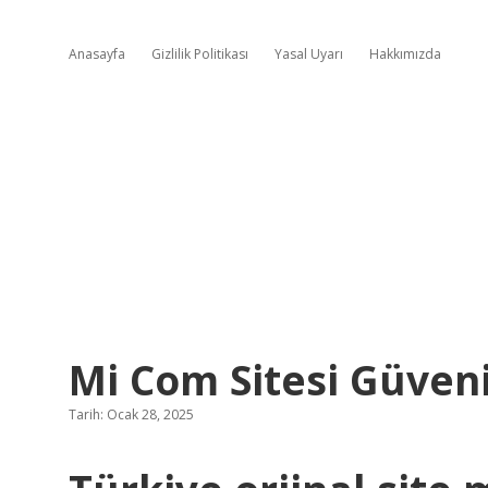
Anasayfa
Gizlilik Politikası
Yasal Uyarı
Hakkımızda
Mi Com Sitesi Güveni
Tarih: Ocak 28, 2025