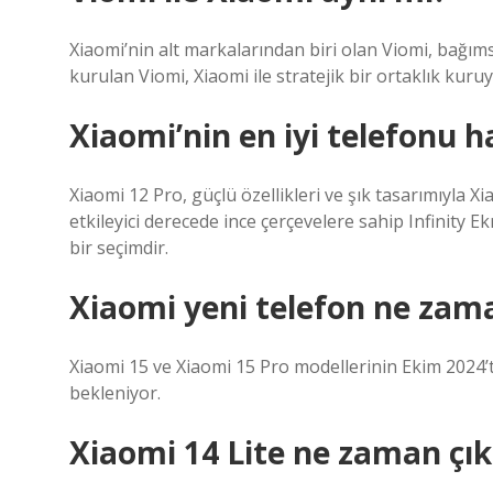
Xiaomi’nin alt markalarından biri olan Viomi, bağımsı
kurulan Viomi, Xiaomi ile stratejik bir ortaklık kuruyo
Xiaomi’nin en iyi telefonu h
Xiaomi 12 Pro, güçlü özellikleri ve şık tasarımıyla X
etkileyici derecede ince çerçevelere sahip Infinity E
bir seçimdir.
Xiaomi yeni telefon ne zam
Xiaomi 15 ve Xiaomi 15 Pro modellerinin Ekim 2024’t
bekleniyor.
Xiaomi 14 Lite ne zaman çı