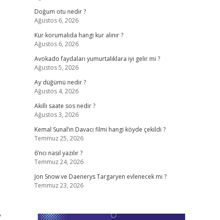
Doğum otu nedir ?
Ağustos 6, 2026
Kur korumalıda hangi kur alınır ?
Ağustos 6, 2026
Avokado faydaları yumurtalıklara iyi gelir mi ?
Ağustos 5, 2026
Ay düğümü nedir ?
Ağustos 4, 2026
Akıllı saate sos nedir ?
Ağustos 3, 2026
Kemal Sunal’ın Davacı filmi hangi köyde çekildi ?
Temmuz 25, 2026
6’ncı nasıl yazılır ?
Temmuz 24, 2026
Jon Snow ve Daenerys Targaryen evlenecek mi ?
Temmuz 23, 2026
,