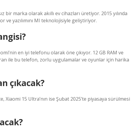
z bir marka olarak akıllı ev cihazları üretiyor. 2015 yılında
r ve yazılımını MI teknolojisiyle geliştiriyor.
angisi?
iaomi’nin en iyi telefonu olarak öne çıkıyor. 12 GB RAM ve
kran ile bu telefon, zorlu uygulamalar ve oyunlar için harika
an çıkacak?
e, Xiaomi 15 Ultra’nın ise Şubat 2025’te piyasaya sürülmesi
kacak?