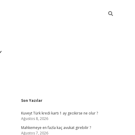
i
Sidebar
Son Yazılar
betci
vdcasino giriş
ilbet casino
ilbet yeni giriş
Kuveyt Türk kredi kartı 1 ay gecikirse ne olur ?
Ağustos 8, 2026
Mahkemeye en fazla kaç avukat girebilir ?
Ağustos 7, 2026