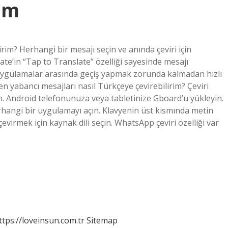
im
im? Herhangi bir mesajı seçin ve anında çeviri için
e’in “Tap to Translate” özelliği sayesinde mesajı
u, uygulamalar arasında geçiş yapmak zorunda kalmadan hızlı
en yabancı mesajları nasıl Türkçeye çevirebilirim? Çeviri
. Android telefonunuza veya tabletinize Gboard’u yükleyin.
rhangi bir uygulamayı açın. Klavyenin üst kısmında metin
evirmek için kaynak dili seçin. WhatsApp çeviri özelliği var
ttps://loveinsun.com.tr
Sitemap