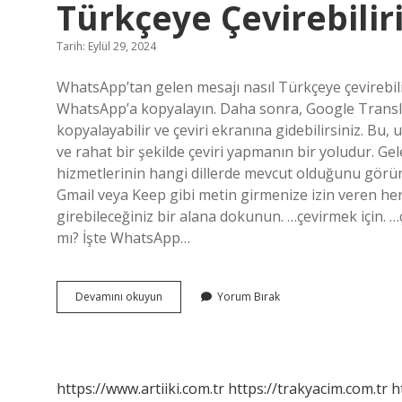
Türkçeye Çevirebilir
Tarih: Eylül 29, 2024
WhatsApp’tan gelen mesajı nasıl Türkçeye çevirebilir
WhatsApp’a kopyalayın. Daha sonra, Google Translat
kopyalayabilir ve çeviri ekranına gidebilirsiniz. B
ve rahat bir şekilde çeviri yapmanın bir yoludur. Gel
hizmetlerinin hangi dillerde mevcut olduğunu görün
Gmail veya Keep gibi metin girmenize izin veren he
girebileceğiniz bir alana dokunun. …çevirmek için. …ç
mı? İşte WhatsApp…
Whatsapptan
Devamını okuyun
Yorum Bırak
Gelen
Yabancı
Mesajları
Nasıl
Türkçeye
https://www.artiiki.com.tr
https://trakyacim.com.tr
h
Çevirebilirim